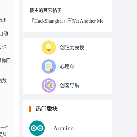
楼主的其它帖子
做出
「HackShanghai」Yet Another Me
自动
发送
创造力兑换
帮你回
心愿单
切数
创客导航
热门版块
Arduino
有一个
要从