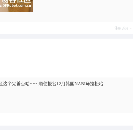
使用道具
区这个完善点哈～～顺便报名12月韩国NABI马拉松哈