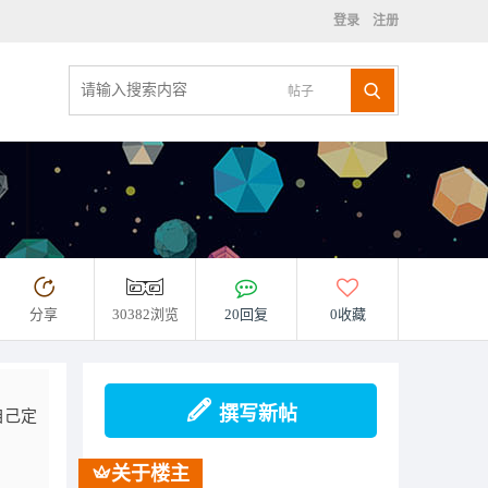
登录
注册
帖子
分享
30382浏览
20回复
0收藏
撰写新帖
自己定
关于楼主