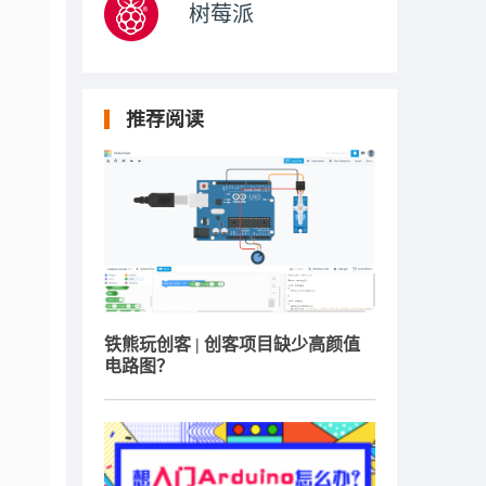
树莓派
推荐阅读
铁熊玩创客 | 创客项目缺少高颜值
电路图？