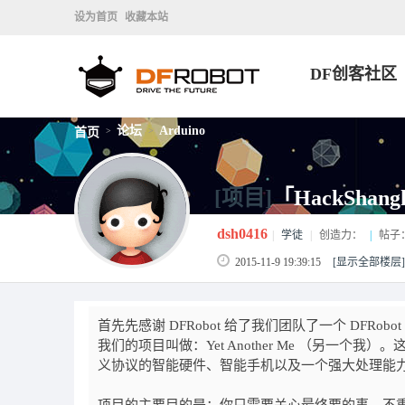
设为首页
收藏本站
DF创客社区
论坛
Arduino
首页
>
>
[项目]
「HackShangh
dsh0416
|
学徒
|
创造力：
|
帖子
2015-11-9 19:39:15
[显示全部楼层]
首先先感谢 DFRobot 给了我们团队了一个 DFRobo
我们的项目叫做：Yet Another Me （另一
义协议的智能硬件、智能手机以及一个强大处理能