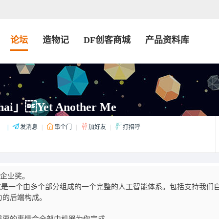
论坛
造物记
DF创客商城
产品资料库
ai」Yet Another Me
：
|
发消息
|
串个门
|
加好友
|
打招呼
t 企业奖。
个我）。这是一个由多个部分组成的一个完整的人工智能体系。包括支持我们
力的后端构成。