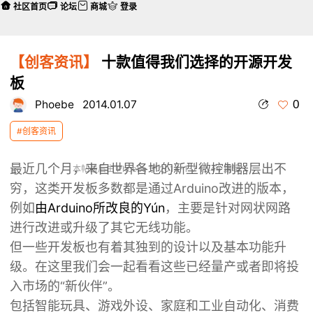
社区首页
论坛
商城
登录
【创客资讯】
十款值得我们选择的开源开发
板
0
Phoebe
2014.01.07
#创客资讯
最近几个月，来自世界各地的新型微控制器层出不
本帖最后由 Phoebe 于 2014-1-7 17:44 编辑
穷，这类开发板多数都是通过Arduino改进的版本，
例如
由Arduino所改良的Yún
，主要是针对网状网路
进行改进或升级了其它无线功能。
但一些开发板也有着其独到的设计以及基本功能升
级。在这里我们会一起看看这些已经量产或者即将投
入市场的“新伙伴”。
包括智能玩具、游戏外设、家庭和工业自动化、消费