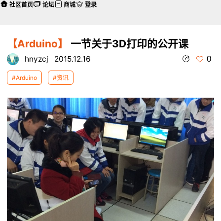
社区首页
论坛
商城
登录
【Arduino】
一节关于3D打印的公开课
0
hnyzcj
2015.12.16
#Arduino
#资讯
本帖最后由 hnyzcj 于 2015-12-16 13:32 编辑