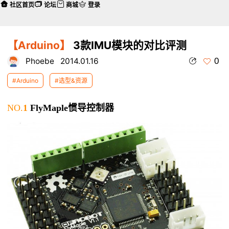
社区首页
论坛
商城
登录
【Arduino】
3款IMU模块的对比评测
0
Phoebe
2014.01.16
#Arduino
#选型&资源
NO.
1
FlyMaple惯导控制器