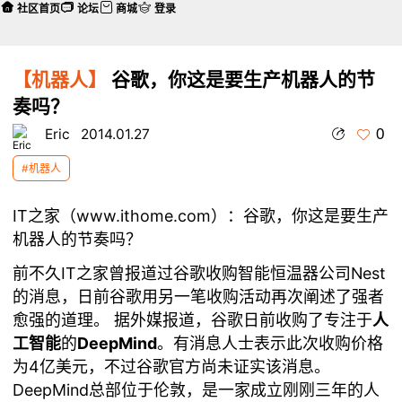
社区首页
论坛
商城
登录
【机器人】
谷歌，你这是要生产机器人的节
奏吗？
0
Eric
2014.01.27
#机器人
IT之家
（
www.ithome.com
）：谷歌，你这是要生产
机器人的节奏吗？
前不久
IT之家
曾报道过
谷歌收购智能恒温器公司Nest
的消息，日前谷歌用另一笔收购活动再次阐述了强者
愈强的道理。 据外媒报道，谷歌日前收购了专注于
人
工智能
的
DeepMind
。有消息人士表示此次收购价格
为4亿美元，不过谷歌官方尚未证实该消息。
DeepMind总部位于伦敦，是一家成立刚刚三年的人