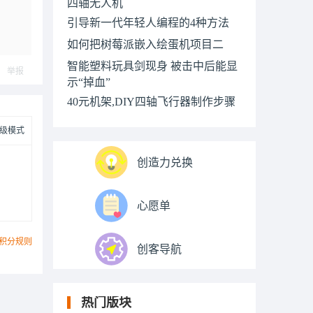
四轴无人机
引导新一代年轻人编程的4种方法
如何把树莓派嵌入绘蛋机项目二
智能塑料玩具剑现身 被击中后能显
举报
示“掉血”
40元机架,DIY四轴飞行器制作步骤
级模式
创造力兑换
心愿单
积分规则
创客导航
热门版块