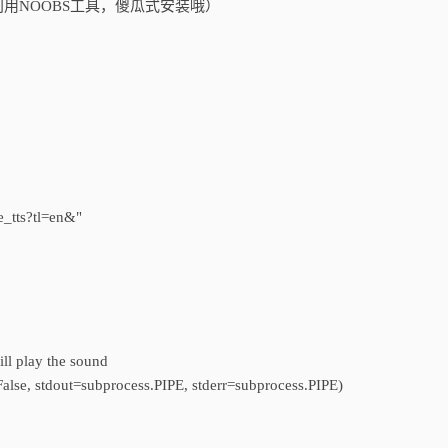
用NOOBS工具，傻瓜式安装哦）
e_tts?tl=en&"
ill play the sound
alse, stdout=subprocess.PIPE, stderr=subprocess.PIPE)