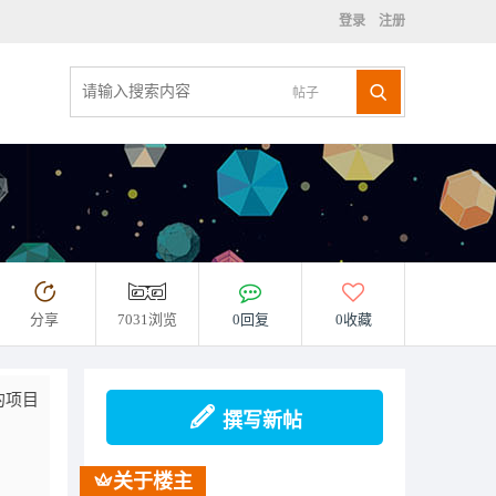
登录
注册
帖子
分享
7031浏览
0回复
0收藏
的项目
撰写新帖
关于楼主