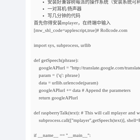
安装好兼容树莓派的操作系统（安装系统可利
一对耳机/扬声器
写几分钟的代码
首先你得安装mplayer，在终端中输入
[mw_shl_code=applescript,true]# Rollcode.com
import sys, subprocess, urllib
def getSpeech(phrase):
googleAPIurl = "http://translate.google.com/translat
param = {'q': phrase}
data = urllib.urlencode(param)
googleAPIurl += data # Append the parameters
return googleAPIurl
def raspberryTalk(text): # This will call mplayer and w
subprocess.call(["mplayer",getSpeech(text)], shell=F
if __name__ == "__main__":