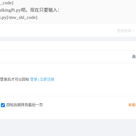
l_code]
ingPi.py吧。现在只要输入：
Pi.py[/mw_shl_code]
使用道具
高
要登录后才可以回帖
登录
|
立即注册
回帖后跳转到最后一页
本版