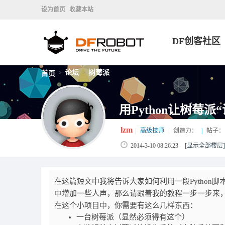
设为首页
收藏本站
DF创客社区
论坛
树莓派
首页
>
>
用Python让树莓派
lzm
|
高级技师
|
创造力：
|
帖子：
2014-3-10 08:26:23
[显示全部楼层]
在这篇短文中我将告诉大家如何利用一段Python
中增加一些人声，那么请跟着我的教程一步一步来，只
在这个小项目中，你需要有这么几样东西：
一台树莓派（显然必须得有这个）