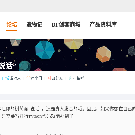
论坛
造物记
DF创客商城
产品资料库
“说话”
|
发消息
|
串个门
|
加好友
|
打招呼
脚本让你的树莓派“说话”，还是真人发音的哦。因此，如果你想在自己
需要写几行Python代码就能办到了。