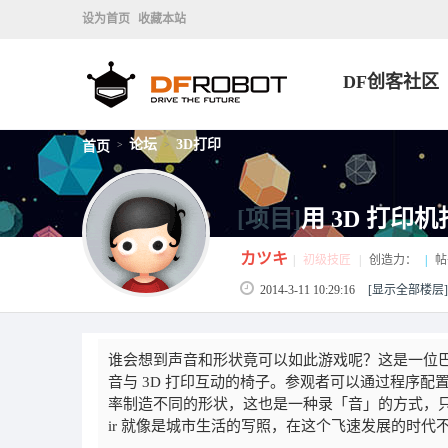
设为首页
收藏本站
DF创客社区
论坛
3D打印
首页
>
>
[项目]
用 3D 打印
カツキ
|
初级技匠
|
创造力：
|
帖
2014-3-11 10:29:16
[显示全部楼层]
谁会想到声音和形状竟可以如此游戏呢？这是一位
音与 3D 打印互动的椅子。参观者可以通过程序配
率制造不同的形状，这也是一种录「音」的方式，只不
ir 就像是城市生活的写照，在这个飞速发展的时