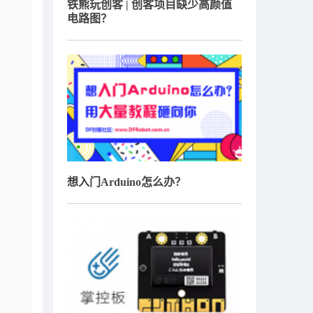
铁熊玩创客 | 创客项目缺少高颜值
电路图？
想入门Arduino怎么办？