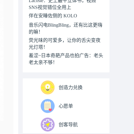
Lacoste：史上最牛立体书，视频
SNS视觉错位全用上
伴在安睡佐侧的 KOLO
音乐闪电BlingBling，还有比这更嗨
的嘛！
荧光味的可爱多，让你的舌尖变夜
光灯塔！
羞涩~日本奇葩产品也拍广告：老头
老太亲不够！
创造力兑换
心愿单
创客导航