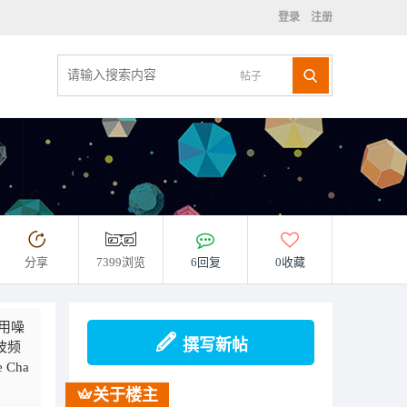
登录
注册
帖子
分享
7399浏览
6回复
0收藏
用噪
撰写新帖
波频
Cha
关于楼主