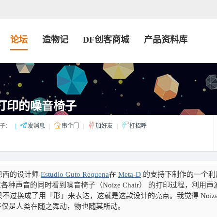
论坛
造物记
DF创客商城
产品资料库
机打印的噪音椅子
子：
|
发消息
|
串个门
|
加好友
|
打招呼
巴西的设计师
Estudio Guto Requena
在
Meta-D
的支持下制作的一个利
置各种声音的同时看到
噪音椅子
（Noize Chair
）
的打印过程，利用声
过换成了用「形」来表达，这就是这款设计的亮点。我觉得 Noize 
代不仅是人类在随之舞动，物也随其所动。