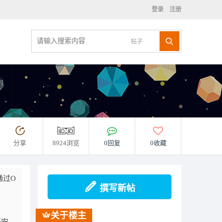
登录
注册
帖子
分享
8924浏览
0回复
0收藏
通过O
撰写新帖
关于楼主