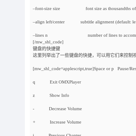
–font-size size font size as thousandths of scr
–align left/center subtitle alignment (default: lef
–lines n number of lines to accommodate in 
[/mw_shl_code]
键盘的快捷键
这里列举出了一些键盘的快捷，可以用它们来控制
[mw_shl_code=applescript,true]Space or p Pause/R
q Exit OMXPlayer
z Show Info
- Decrease Volume
+ Increase Volume
i Previous Chapter