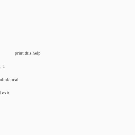
 print this help
. 1
mi/local
exit