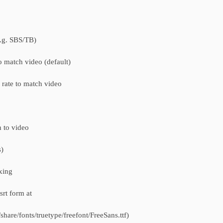
. SBS/TB)
 match video (default)
rate to match video
to video
)
xing
t form at
onts/truetype/freefont/FreeSans.ttf)