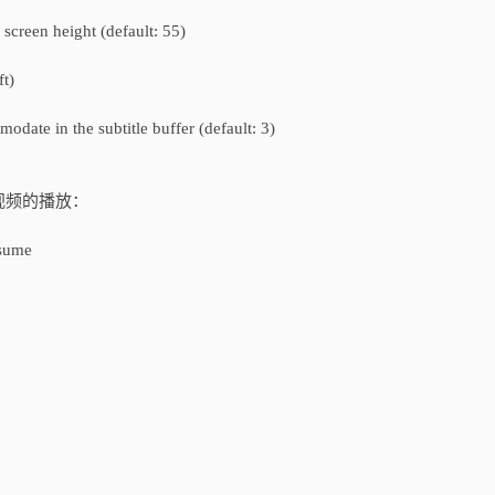
een height (default: 55)
t)
the subtitle buffer (default: 3)
视频的播放：
esume