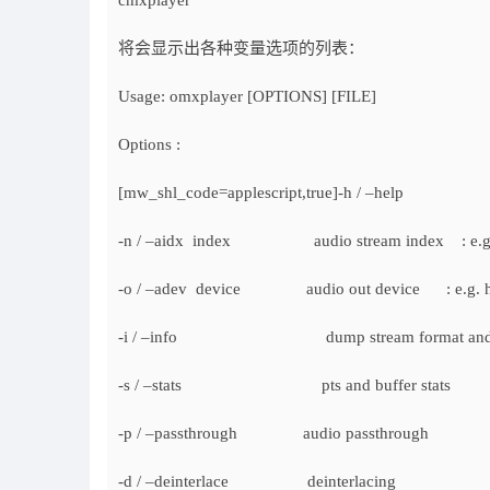
cmxplayer
将会显示出各种变量选项的列表：
Usage: omxplayer [OPTIONS] [FILE]
Options :
[mw_shl_code=applescript,true]-h / –help
-n / –aidx index audio stream index : e.g
-o / –adev device audio out device : e.g. hd
-i / –info dump stream format and 
-s / –stats pts and buffer stats
-p / –passthrough audio passthrough
-d / –deinterlace deinterlacing