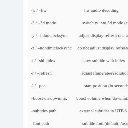
-w / –hw hw audio decoding
-3 / –3d mode switch tv into 3d mode (e.g
-y / –hdmiclocksync adjust display refresh rate to
-z / –nohdmiclocksync do not adjust display refresh 
-t / –sid index show subtitle with index
-r / –refresh adjust framerate/resolution 
-l / –pos start position (in seconds
–boost-on-downmix boost volume when downmi
–subtitles path external subtitles in UTF-8 sr
–font path subtitle font (default: /usr/share/f