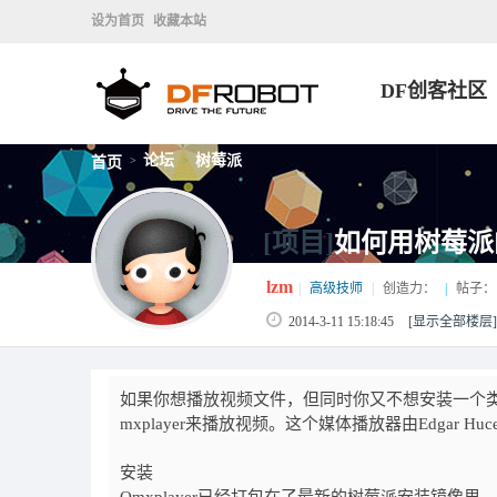
设为首页
收藏本站
DF创客社区
论坛
树莓派
首页
>
>
[项目]
如何用树莓派
lzm
|
高级技师
|
创造力：
|
帖子：
2014-3-11 15:18:45
[显示全部楼层]
如果你想播放视频文件，但同时你又不想安装一个类
mxplayer来播放视频。这个媒体播放器由Edgar
安装