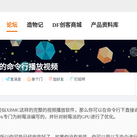
论坛
造物记
DF创客商城
产品资料库
的命令行播放视频
|
发消息
|
串个门
|
加好友
|
打招呼
似XBMC这样的完整的视频播放软件，那么你可以在命令行下直接
 Hucek专门为树莓派编写的，并针对树莓派的GPU进行了优化。