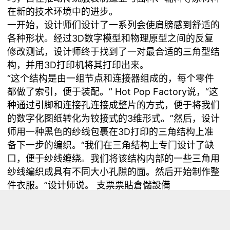
在新的技术环境中的进步。
一开始，设计师们设计了一系列会使肩膀感到舒适的
各种形状。经过3D数字模型和物理原型之间的反复
修改测试，设计师终于找到了一对最合适的三角型结
构，并用3D打印机将其打印出来。
“这个结构是由一组节点和连接器组成的，每个零件
都做了索引，便于装配。” Hot Pop Factory说，“这
种通过引脚和连接孔连接成整片的方式，便于将我们
的数字化图纸转化为铰接式的3维形式。”然后，设计
师用一种黑色的纱线包裹在3D打印的三角结构上准
备下一步的编织。“我们在三角结构上专门设计了缺
口，便于纱线缠绕。我们将该结构内部的一些三角用
纱线编织成具有不同大小孔隙的面。然后开始制作整
件衣服。”设计师说。 支票票貼倉儲設備
这件服装是一个当代版的huipil，这是传统的危地马
拉装束，设计师们加入了本土织造工艺和很多刺绣。
在这个过程中，设计师们用2D图案与3D结构进行各