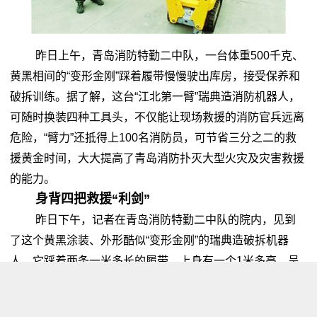
昨日上午，青岛消防特勤二中队，一台体重500千克、
黄黑相间的“变形金刚”踩着履带慢慢驶出库房，接受保养和
破拆训练。据了解，这台“江北第一臂”瑞典造消防机器人，
可随时换装四种工具头，不仅能让现场救援的消防官兵远离
危险，“臂力”还抵得上100名消防员，可节省三分之二的救
援黄金时间，大大提高了青岛消防扑灭大型火灾及灾害救援
的能力。
身背四把救援“利剑”
昨日下午，记者在青岛消防特勤二中队的院内，见到
了这个黄黑涂装、外形酷似“变形金刚”的瑞典造破拆机器
人。它踩着两条一米多长的履带，上身有一个1米多高，呈
直角形的机械臂。随着操作员郑兆伟打开电源，消防机器人
开始缓慢地在院内行走。郑兆伟拨动操纵杆，机械臂伸展开