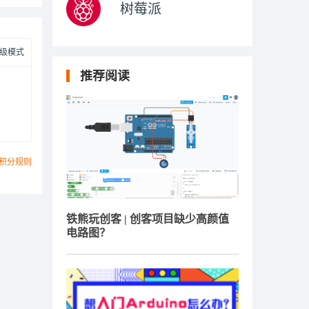
树莓派
级模式
推荐阅读
积分规则
铁熊玩创客 | 创客项目缺少高颜值
电路图？