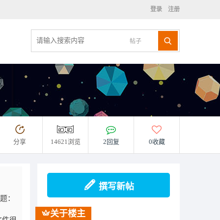
登录
注册
帖子
分享
14621浏览
2回复
0收藏
撰写新帖
题：
关于楼主