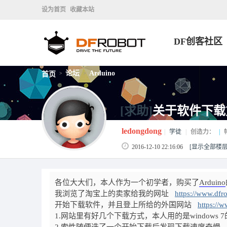
设为首页
收藏本站
DF创客社区
论坛
Arduino
首页
>
>
[求助]
关于软件下载
ledongdong
|
学徒
|
创造力：
|
2016-12-10 22:16:06
[显示全部楼层
各位大大们，本人作为一个初学者，购买了
Arduino
我浏览了淘宝上的卖家给我的网址
https://www.dfr
开始下载软件，并且登上所给的外国网站
https://
1.网站里有好几个下载方式，本人用的是windows