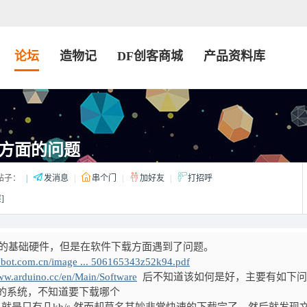
论坛
造物记
DF创客商城
产品资料库
方面的问题
帖子：
|
发消息
|
串个门
|
加好友
|
打招呼
]
的基础硬件，但是在软件下载方面遇到了问题。
obot.com.cn/image ... 506165343z52k94.pdf
www.arduino.cc/en/Main/Software
后不知道该如何是好，主要有如下问
 7的系统，不知道要下载哪个