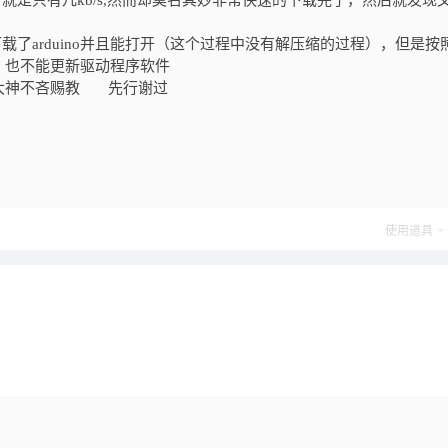
就是只有几kb/s,然而却莫名其妙非常快速的下载完了，然后就发现
载了arduino并且能打开（这个过程中没有解压缩的过程），但是按
，也不能更新驱动程序软件
大神不吝赐教 先行谢过
使用道具