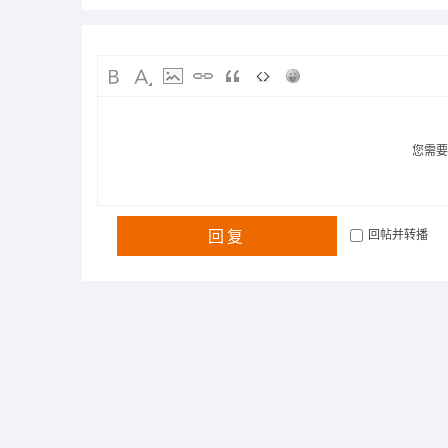
您需
回复
回帖并转播