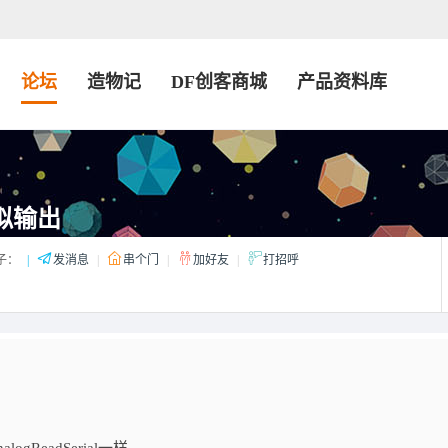
论坛
造物记
DF创客商城
产品资料库
拟输出
子：
|
发消息
|
串个门
|
加好友
|
打招呼