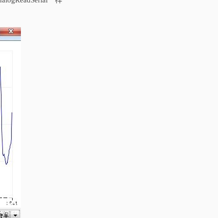
logReadSerial一样