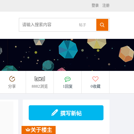
登录
注册
帖子
分享
8882浏览
1回复
0收藏
撰写新帖
关于楼主