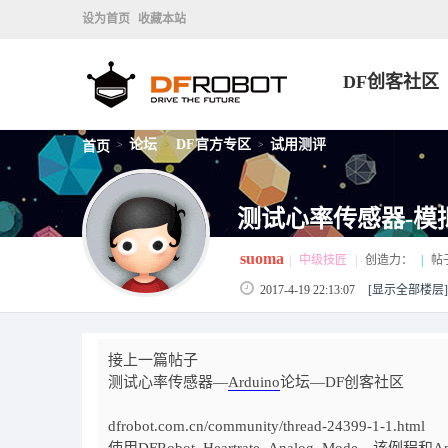
设为首页
收藏本站
DF创客社区
论坛
DF官方专区
试用测评
首页
>
>
>
测试心率传感器-模
suoma
|
中级技匠
|
创造力：
|
帖
2017-4-19 22:13:07
[显示全部楼层]
接上一篇帖子
测试心率传感器—
Arduino
论坛—DF创客社区
dfrobot.com.cn/community/thread-24399-1-1.html