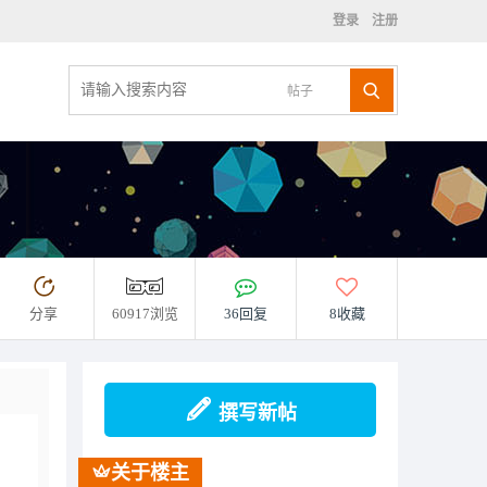
登录
注册
帖子
分享
60917浏览
36回复
8收藏
撰写新帖
关于楼主