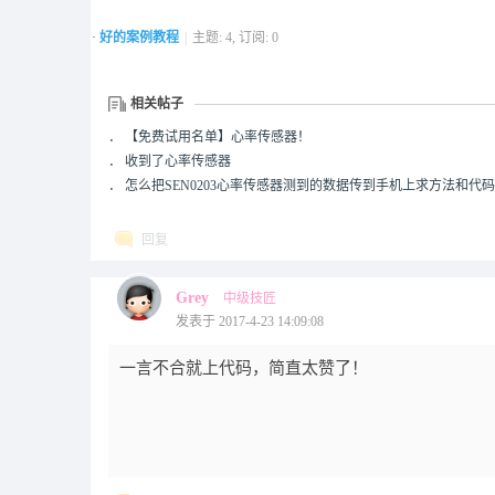
·
好的案例教程
|
主题: 4, 订阅: 0
相关帖子
．
【免费试用名单】心率传感器！
．
收到了心率传感器
．
怎么把SEN0203心率传感器测到的数据传到手机上求方法和代码
回复
Grey
中级技匠
发表于 2017-4-23 14:09:08
一言不合就上代码，简直太赞了！