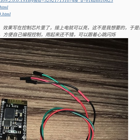
=a1z09.2.0.0.TSYI8y&id=529217131074&_u=e1kdiot10623
html
9.html
片，效果写在控制芯片里了，接上电就可以亮，这不是我想要的，于是
，方便自己编程控制，用起来还不错，可以跟着心跳闪烁