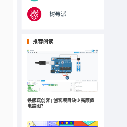
树莓派
推荐阅读
铁熊玩创客 | 创客项目缺少高颜值
电路图？