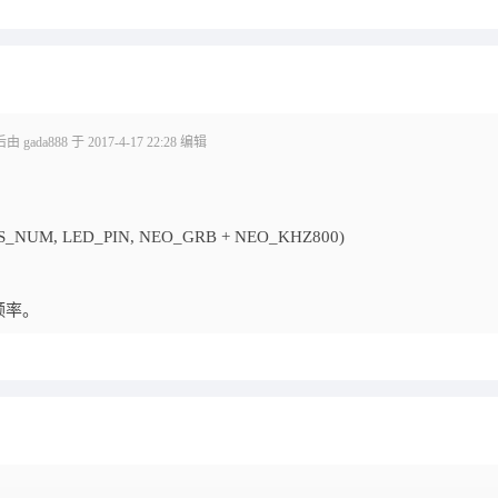
gada888 于 2017-4-17 22:28 编辑
PIXELS_NUM, LED_PIN, NEO_GRB + NEO_KHZ800)
频率。