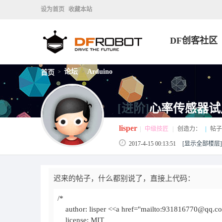
设为首页
收藏本站
DF创客社区
论坛
Arduino
首页
>
>
[进阶]
心率传感器试
lisper
|
中级技匠
|
创造力：
|
帖子
2017-4-15 00:13:51
[显示全部楼层]
迟来的帖子，什么都别说了，直接上代码：