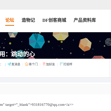
论坛
造物记
DF创客商城
产品资料库
用：跳动的心
：
|
发消息
|
串个门
|
加好友
|
打招呼