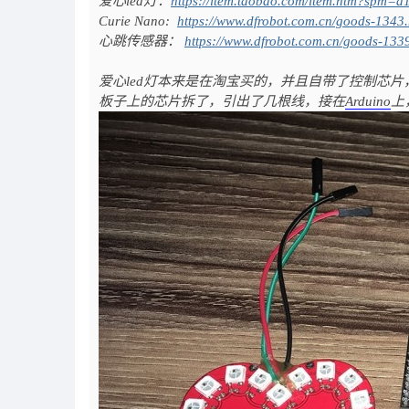
爱心led灯：
https://item.taobao.com/item.htm?spm
Curie Nano:
https://www.dfrobot.com.cn/goods-1343.
心跳传感器：
https://www.dfrobot.com.cn/goods-133
爱心led灯本来是在淘宝买的，并且自带了控制芯
板子上的芯片拆了，引出了几根线，接在
Arduino
上
}