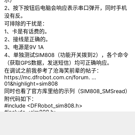
示）
2、按下按钮后电脑会响应表示串口弹开，同时手机
没有反。
可排除的干扰是：
1、卡是有话费的。
2、接线是正确的。
3、电源是9V 1A
4、单独测试SIM808（功能开关拨到2），各个命令
（获取GPS数据，发送短信）均可正确响应。
在调试之前我参考了沧海笑前辈的帖子：
https://mc.dfrobot.com.cn/forum. ...
01&highlight=sim808
同时也看了官方库里给的示列（SIM808_SMSread）
附代码如下：
#include <DFRobot_sim808.h>
#include <sim808.h>
DFRobot_SIM808 sim808(&Serial);
#include <SoftwareSerial.h>
/*