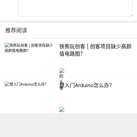
推荐阅读
铁熊玩创客 | 创客项目缺少高颜
值电路图？
想入门Arduino怎么办？
【掌控】mPython编程与教学
软件平台汇总