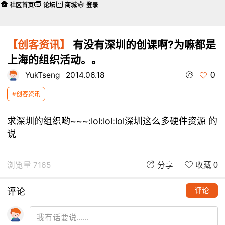
社区首页
论坛
商城
登录
【创客资讯】
有没有深圳的创课啊?为嘛都是
上海的组织活动。。
0
YukTseng
2014.06.18
#创客资讯
求深圳的组织哟~~~:lol:lol:lol深圳这么多硬件资源 的
说
浏览量 7165
分享
收藏 0
评论
评论