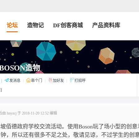
论坛
造物记
DF创客商城
产品资料库
BOSON造物
|
发消息
|
串个门
|
加好友
|
打招呼
]
hnyzcj 于 2018-11-20 12:52 编辑
德政府学校交流活动。使用Boson玩了场小型的创意
分钟，所以还有很多不足之处，敬请见谅，不过学生的创