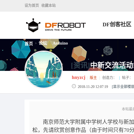
设为首页
收藏本站
DF创客社区
论坛
Arduino
首页
>
>
[资讯]
中新交流活动
hnyzcj
|
版主
|
创造力：
|
帖子：
2018-11-20 12:07:19
[显示全部楼层
本帖最后由 
南京师范大学附属中学树人学校与新加坡佰
松，先请欣赏创意作品（由于时间只有70