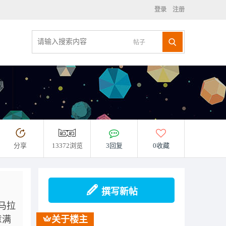
登录
注册
帖子
分享
13372浏览
3回复
0收藏
撰写新帖
马拉
意满
关于楼主