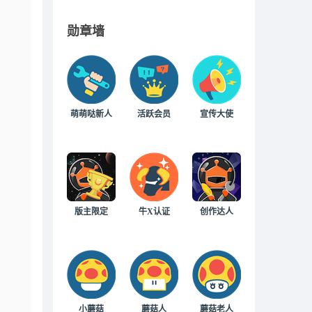
勋章墙
萌萌哒新人
活跃会员
宣传大使
版主限定
牛X认证
创作达人
小蘑菇
蘑菇人
蘑菇老人