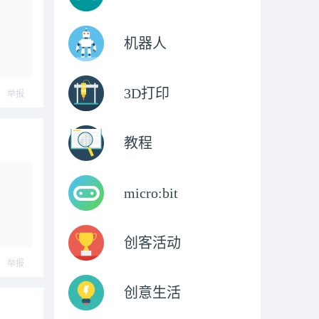
机器人
3D打印
举报
教程
micro:bit
创客活动
举报
创意生活