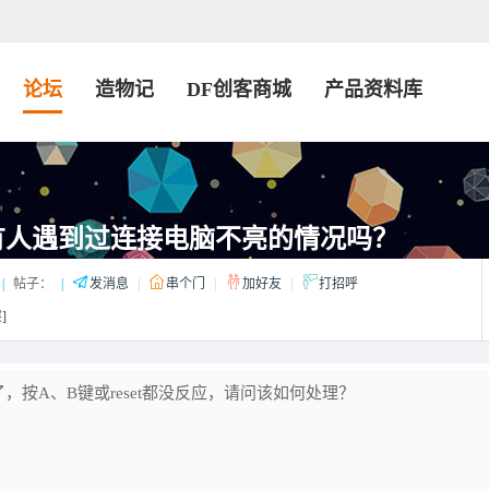
论坛
造物记
DF创客商城
产品资料库
有人遇到过连接电脑不亮的情况吗？
|
帖子：
|
发消息
|
串个门
|
加好友
|
打招呼
]
按A、B键或reset都没反应，请问该如何处理？