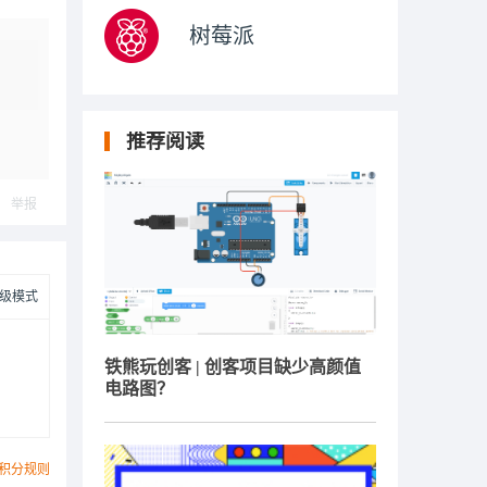
树莓派
推荐阅读
举报
级模式
铁熊玩创客 | 创客项目缺少高颜值
电路图？
积分规则