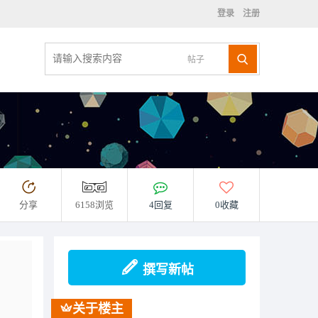
登录
注册
帖子
分享
6158浏览
4回复
0收藏
撰写新帖
关于楼主