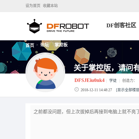
设为首页
收藏本站
DF创客社区
论坛
掌控板
首页
>
>
关于掌控版，请问
DFSJEiu0nk4
|
学徒
|
创造力：
2018-12-11 14:48:27
[显示全部楼层
之前都没问题，但上次拔掉后再接到电脑上就不亮了，