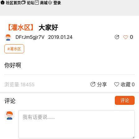
社区首页
论坛
商城
登录
【灌水区】
大家好
0
DFrJm5gjr7V
2019.01.24
#灌水区
你好啊
浏览量 18455
分享
收藏 0
评论
评论