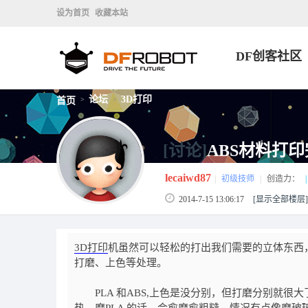
设为首页
收藏本站
DF创客社区
论坛
3D打印
首页
>
>
[讨论]
ABS材料打
lecaiwd87
|
初级技师
|
创造力：
|
2014-7-15 13:06:17
[显示全部楼层]
3D打印
机虽然可以轻松的打出我们需要的立体东西
打磨、上色等处理。
PLA
和
ABS,
上色是没分别，但打磨分别就很大