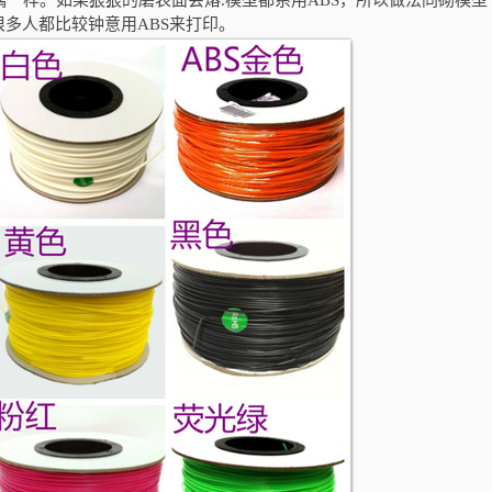
璃一样。
如果狠狠的磨表面会熔
.
模型都系用
ABS
，所以做法同砌模型
很多人都比较钟意用
ABS
来打印。