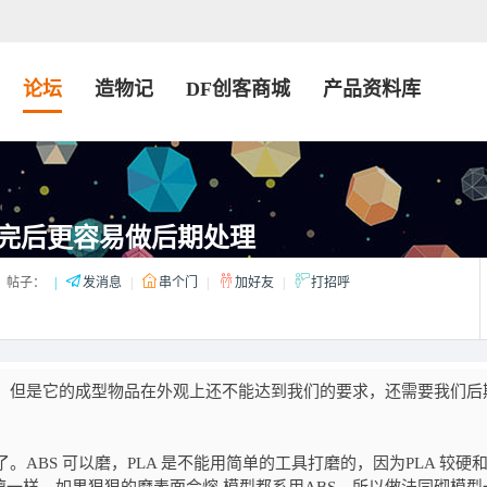
论坛
造物记
DF创客商城
产品资料库
印完后更容易做后期处理
帖子：
|
发消息
|
串个门
|
加好友
|
打招呼
，但是它的成型物品在外观上还不能达到我们的要求，还需要我们后
了。
ABS
可以磨，
PLA
是不能用简单的工具打磨的，因为
PLA
较硬