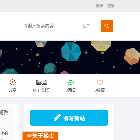
登录
注册
帖子
分享
8014浏览
0回复
0收藏
期做
撰写新帖
和不耐
关于楼主