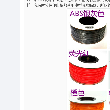
热，磨
PLA
的话，会愈磨愈粗糙，情况有点像磨玻
样，我有时分件印出黎都系用模型胶水痴既，所以