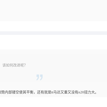
，该如何改进呢？
筒内部镂空使其平衡，还有就是tt马达又重又没有n20扭力大。