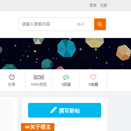
登录
注册
帖子
分享
8400浏览
5回复
0收藏
撰写新帖
关于楼主