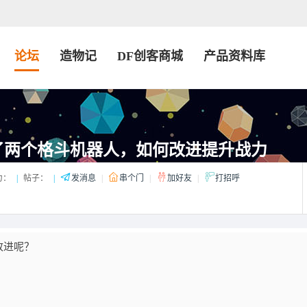
论坛
造物记
DF创客商城
产品资料库
o做了两个格斗机器人，如何改进提升战力
力：
|
帖子：
|
发消息
|
串个门
|
加好友
|
打招呼
改进呢？