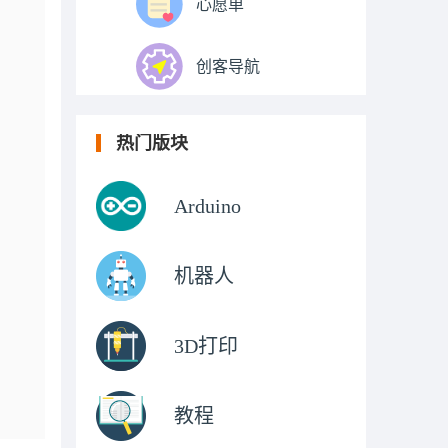
心愿单
创客导航
热门版块
Arduino
机器人
3D打印
教程