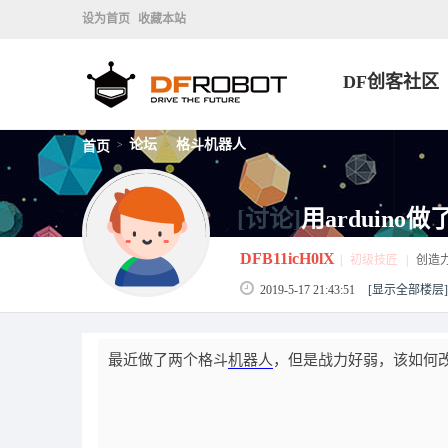
设为首页
收藏本站
DF创客社区
论坛
格斗机器人
首页
>
>
[讨论]
用arduin
DFB11icH0lX
|
初级技匠
|
创造
2019-5-17 21:43:51
[显示全部楼层]
最近做了两个格斗
机器人
，但是战力好弱，该如何