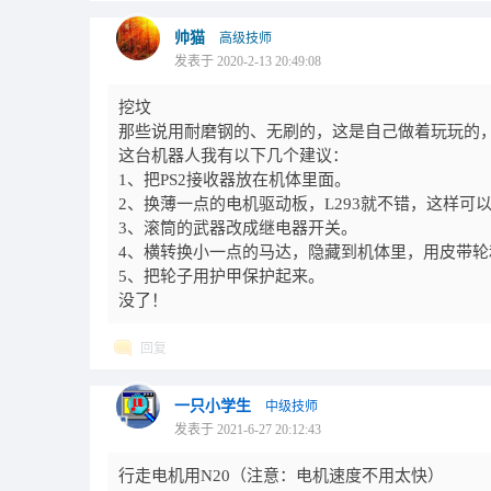
帅猫
高级技师
发表于 2020-2-13 20:49:08
挖坟
那些说用耐磨钢的、无刷的，这是自己做着玩玩的
这台机器人我有以下几个建议：
1、把PS2接收器放在机体里面。
2、换薄一点的电机驱动板，L293就不错，这样
3、滚筒的武器改成继电器开关。
4、横转换小一点的马达，隐藏到机体里，用皮带轮
5、把轮子用护甲保护起来。
没了！
回复
一只小学生
中级技师
发表于 2021-6-27 20:12:43
行走电机用N20（注意：电机速度不用太快）