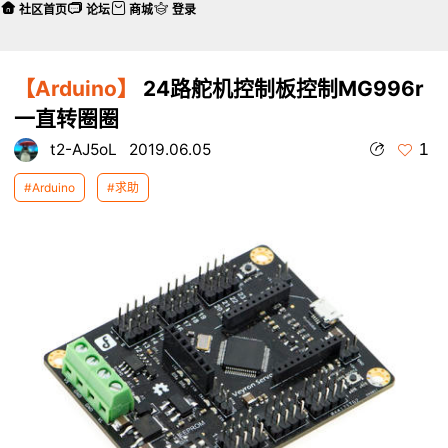
社区首页
论坛
商城
登录
【Arduino】
24路舵机控制板控制MG996r
一直转圈圈
1
t2-AJ5oL
2019.06.05
#Arduino
#求助
本帖最后由 t2-AJ5oL 于 2019-6-5 17:23 编辑