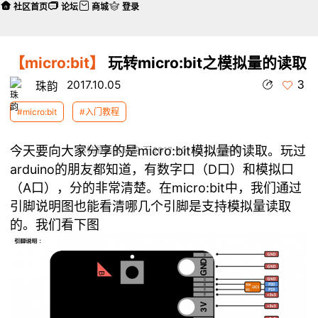
社区首页
论坛
商城
登录
【micro:bit】
玩转micro:bit之模拟量的读取
3
2017.10.05
珠韵
#micro:bit
#入门教程
今天要向大家分享的是micro:bit模拟量的读取。玩过
本帖最后由 珠韵 于 2017-10-5 23:20 编辑
arduino的朋友都知道，有数字口（D口）和模拟口
（A口），分的非常清楚。在micro:bit中，我们通过
引脚说明图也能看清哪几个引脚是支持模拟量读取
的。我们看下图