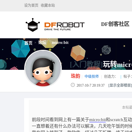
设为首页
收藏本站
DF创客社区
论坛
micro:bit
首页
>
>
[入门教程]
玩转micr
珠韵
|
中级技师
|
创造力：
|
帖子
2017-10-7 20:19:37
[显示全部楼层]
本帖最后
前段时间看到网上有一篇关于
micro:bit
和scrat
一直想着还有什么办法可以解决，几天吃午饭的时候忽然