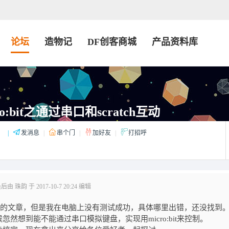
论坛
造物记
DF创客商城
产品资料库
o:bit之通过串口和scratch互动
：
|
发消息
|
串个门
|
加好友
|
打招呼
由 珠韵 于 2017-10-7 20:24 编辑
ch互动的文章，但是我在电脑上没有测试成功，具体哪里出错，还没找到
想到能不能通过串口模拟键盘，实现用micro:bit来控制。