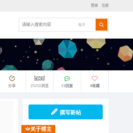
登录
注册
帖子
分享
25252浏览
11回复
4收藏
撰写新帖
。
关于楼主