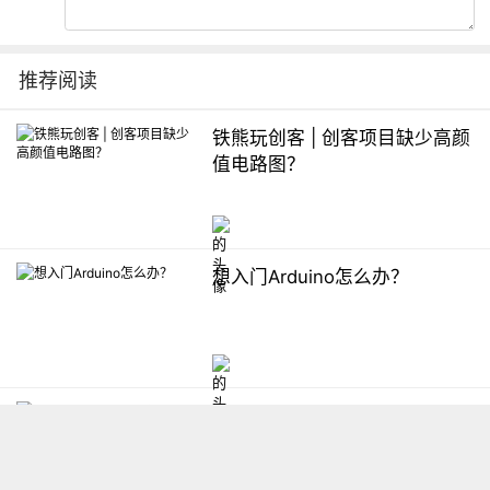
推荐阅读
铁熊玩创客 | 创客项目缺少高颜
值电路图？
想入门Arduino怎么办？
【掌控】mPython编程与教学
软件平台汇总