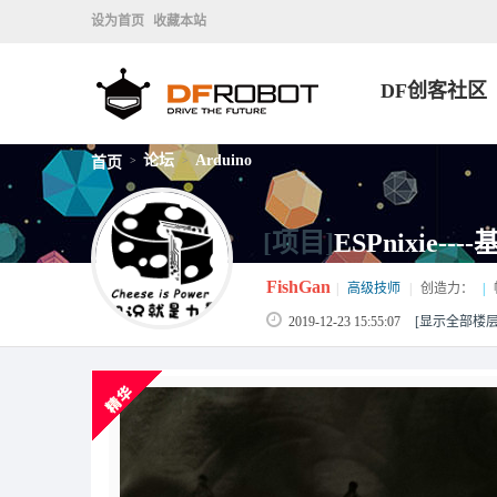
设为首页
收藏本站
DF创客社区
论坛
Arduino
首页
>
>
[项目]
ESPnixie--
FishGan
|
高级技师
|
创造力：
|
2019-12-23 15:55:07
[显示全部楼层