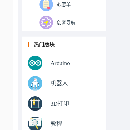
心愿单
创客导航
热门版块
Arduino
机器人
3D打印
教程