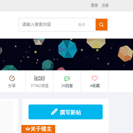
登录
注册
帖子
分享
37562浏览
26回复
4收藏
撰写新帖
关于楼主