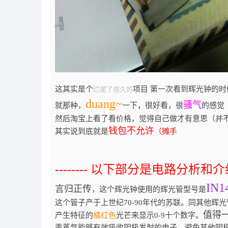
这其实是个
项目
第一次看到辉光钟的
烂尾了很久
的
duang
~
骚气
就那种，
一下，很好看，很
的感
然后淘宝上看了看价格，觉得自己做才有意思（并
钱包不允许
其实说到底就是
（摊手
-------- 以下部分是电路分析和介
IN1
言归正传
，这个辉光钟使用的辉光管型号是
这个管子产于上世纪70-90年代的苏联。同其他辉
值得
产生特征的
橘红色
光芒来显示0-9十个数字。
汞蒸气能够有效吸收阴极发射的电子，避免其他阴极