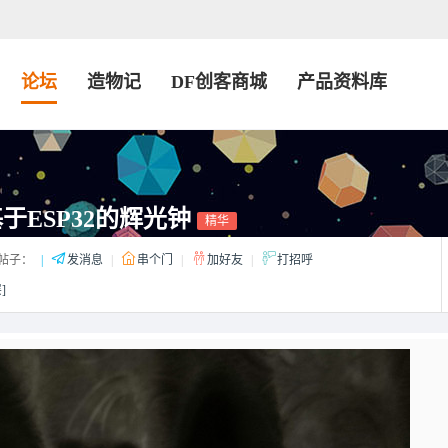
论坛
造物记
DF创客商城
产品资料库
--基于ESP32的辉光钟
精华
帖子：
|
发消息
|
串个门
|
加好友
|
打招呼
]