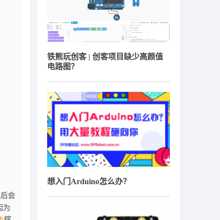
铁熊玩创客 | 创客项目缺少高颜值
电路图？
想入门Arduino怎么办？
电后会
因为
色
辉