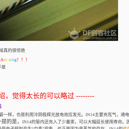
时候真的很惊艳
觉
A
m
a
z
i
n
g
！！！
不是
绍，觉得太长的可以略过 --------
4
光管一样，也是利用冷阴极辉光放电效应发光。IN14主要充氖气，通
一提的是，
IN14的管内还充入了少量汞，可以大幅延长使用寿命。
受电子辐射产生“中毒”现象。也正是因为汞蒸气的存在，IN14的
橘