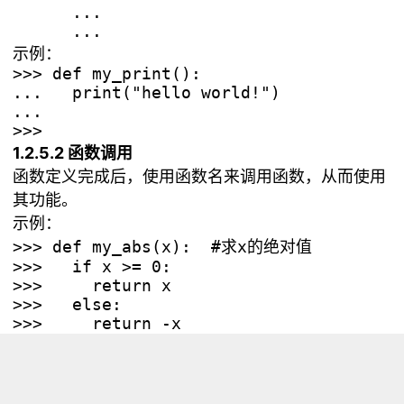
      ...

示例：
>>> def my_print():

...   print("hello world!")

... 

1.2.5.2 函数调用
函数定义完成后，使用函数名来调用函数，从而使用
其功能。
示例：
>>> def my_abs(x):  #求x的绝对值

>>>   if x >= 0:

>>>     return x

>>>   else:

>>>     return -x

...     

...     

... 

>>> a = my_abs(-5)
