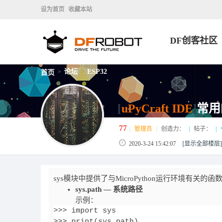
设为首页
收藏本站
DF创客社区
论坛
ESP32
首页
>
>
[
uPyCraft IDE
]
常用的
77
|
管理员
|
创造力：
|
帖子：
|
2020-3-24 15:42:07
[显示全部楼层]
sys模块中提供了与MicroPython运行环境有关的
sys.path — 系统路径
示例：
>>> import sys

>>> print(sys.path)
