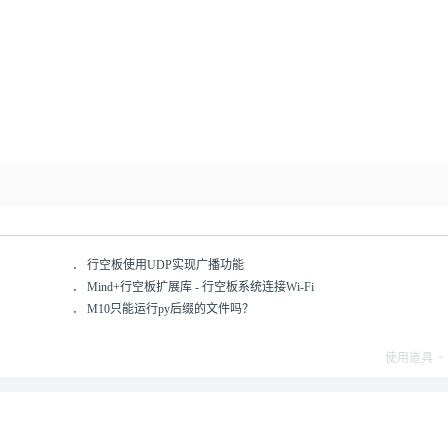
．
行空板使用UDP实现广播功能
．
Mind+行空板扩展库 - 行空板系统连接Wi-Fi
．
M10只能运行py后缀的文件吗？
使用道具