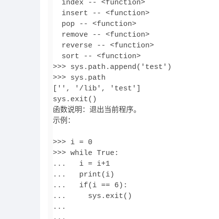
  index -- <function>

  insert -- <function>

  pop -- <function>

  remove -- <function>

  reverse -- <function>

  sort -- <function>

>>> sys.path.append('test')

>>> sys.path

['', '/lib', 'test']

sys.exit()

函数说明：退出当前程序。

示例：

>>> i = 0

>>> while True:

...   i = i+1

...   print(i)

...   if(i == 6):

...     sys.exit()

...     

...     
