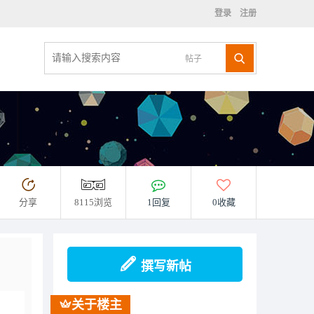
登录
注册
帖子
分享
8115浏览
1回复
0收藏
撰写新帖
关于楼主