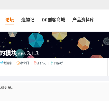
论坛
造物记
DF创客商城
产品资料库
模块 sys 3.1.3
发消息
|
串个门
|
加好友
|
打招呼
函数和变量。