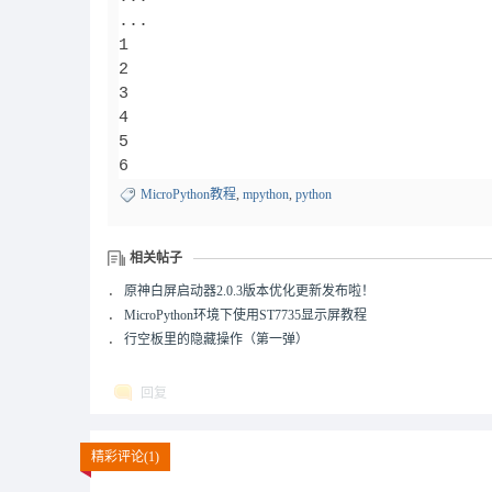
... 

1

2

3

4

5

6
MicroPython教程
,
mpython
,
python
相关帖子
．
原神白屏启动器2.0.3版本优化更新发布啦！
．
MicroPython环境下使用ST7735显示屏教程
．
行空板里的隐藏操作（第一弹）
回复
精彩评论(1)