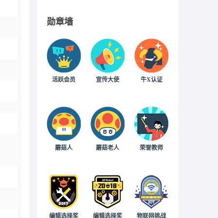
勋章墙
活跃会员
宣传大使
牛X认证
蘑菇人
蘑菇老人
荣誉教师
编辑选择奖
编辑选择奖
物联网挑战