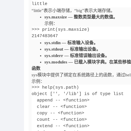
little
“little”表示小端存储，“big”表示大端存储。
sys.maxsize — 整数类型最大的数值。
示例：
>>> print(sys.maxsize)

2147483647
sys.stdin — 标准输入设备。
sys.stdout — 标准输出设备。
sys.stderr — 标准错误输出设备。
sys.modules — 已载入模块字典。在
函数
sys模块中提供了绑定在系统路径上的函数，通过he
示例：
>>> help(sys.path)

object ['', '/lib'] is of type list

  append -- <function>

  clear -- <function>

  copy -- <function>

  count -- <function>

  extend -- <function>
