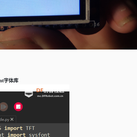
nt
字体库