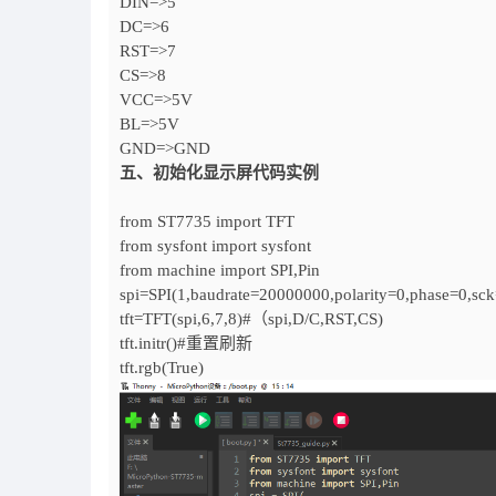
DIN=>5
DC=>6
RST=>7
CS=>8
VCC=>5V
BL=>5V
GND=>GND
五、初始化显示屏代码实例
from ST7735 import TFT
from sysfont import sysfont
from machine import SPI,Pin
spi=SPI(1,baudrate=20000000,polarity=0,phase=0,
tft=TFT(spi,6,7,8)#（spi,D/C,RST,CS)
tft.initr()#重置刷新
tft.rgb(True)