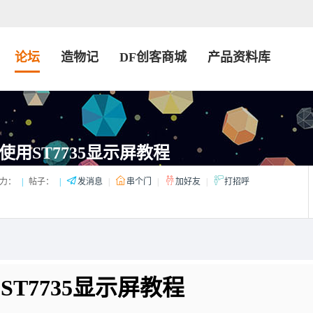
论坛
造物记
DF创客商城
产品资料库
境下使用ST7735显示屏教程
力：
|
帖子：
|
发消息
|
串个门
|
加好友
|
打招呼
用
ST7735
显示屏教程