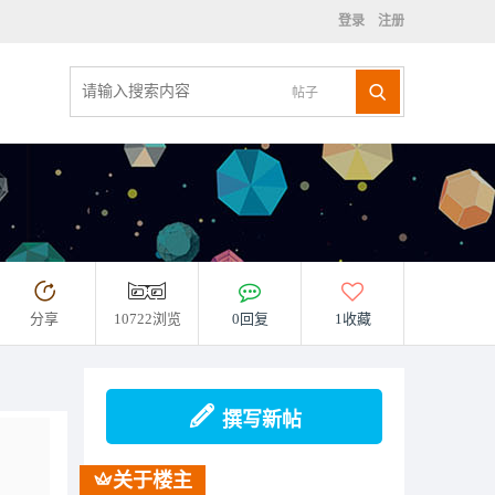
登录
注册
帖子
分享
10722浏览
0回复
1收藏
撰写新帖
关于楼主