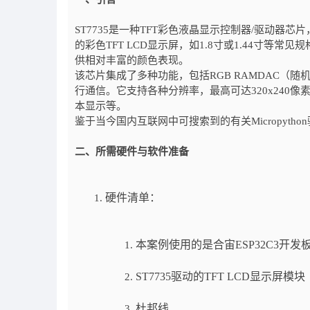
ST7735是一种TFT彩色液晶显示控制器/驱动器芯
的彩色TFT LCD显示屏，如1.8寸或1.44寸等常
供相对丰富的颜色表现。
该芯片集成了多种功能，包括RGB RAMDAC（随
行通信。它支持各种分辨率，最高可达320x240
本显示等。
鉴于当今国内互联网中可搜索到的有关Micropytho
二、所需硬件与软件准备
硬件清单：
本案例使用的是合宙
ESP32C3
开发
ST7735
驱动的
TFT LCD
显示屏模块
杜邦线