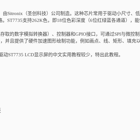
片，由Sitronix（圣创科技）公司制造。这种芯片常用于驱动小尺寸、
见规格。ST7735支持262K色，即18位色彩深度（6位红绿蓝各通道），
机存取的数字模拟转换器）、控制器和GPIO接口，可通过SPI与微控
像素，并且提供了硬件加速图形绘制功能，例如画点、线、矩形、填充
n驱动ST7735 LCD显示屏的中文实用教程较少，特出此教程。
板