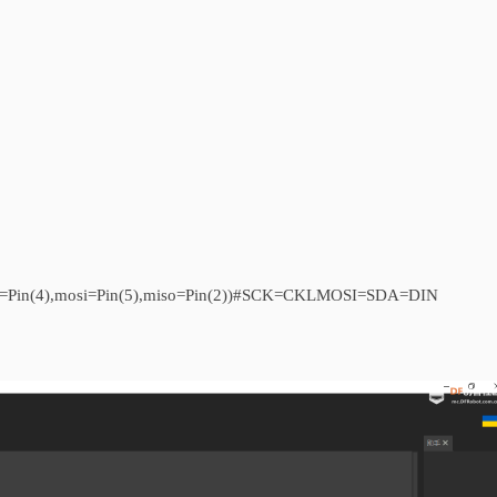
sck=Pin(4),mosi=Pin(5),miso=Pin(2))#SCK=CKLMOSI=SDA=DIN