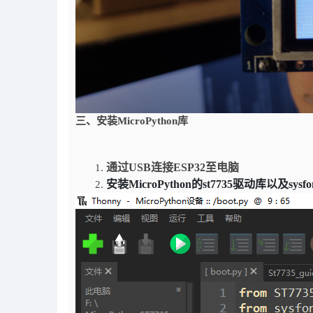
三、安装
MicroPython
库
通过
USB
连接
ESP32
至电脑
安装
MicroPython
的
st7735
驱动库以及
sysfo