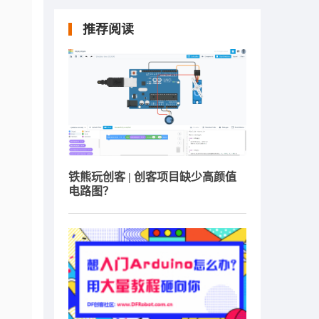
推荐阅读
铁熊玩创客 | 创客项目缺少高颜值
电路图？