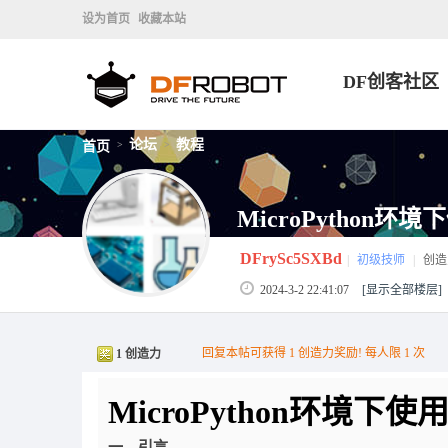
设为首页
收藏本站
DF创客社区
论坛
教程
首页
>
>
MicroPython环
DFrySc5SXBd
|
初级技师
|
创造
2024-3-2 22:41:07
[显示全部楼层]
回复本帖可获得 1 创造力奖励! 每人限 1 次
1 创造力
MicroPython
环境下使
一、引言