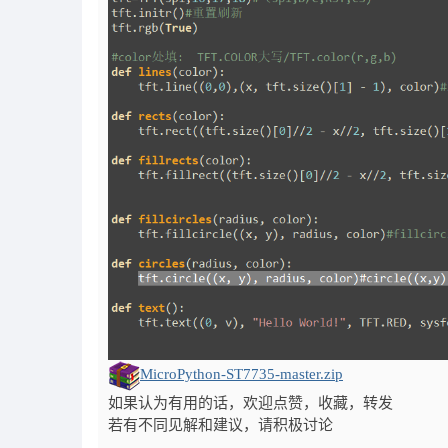
MicroPython-ST7735-master.zip
如果认为有用的话，欢迎点赞，收藏，转发
若有不同见解和建议，请积极讨论