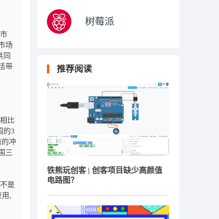
树莓派
市
市场
共同
活带
推荐阅读
相比
国的3
商的冲
国三
铁熊玩创客 | 创客项目缺少高颜值
电路图？
不是
用,