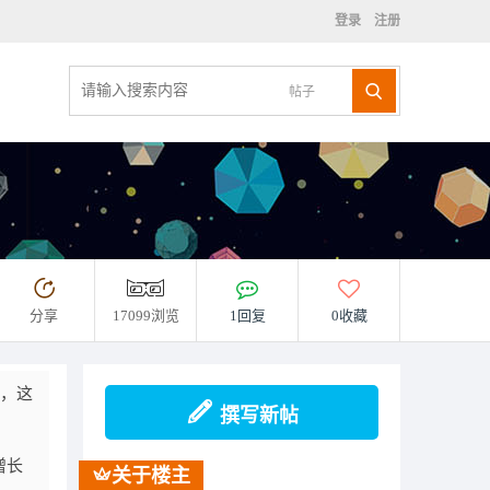
登录
注册
帖子
分享
17099浏览
1回复
0收藏
稳，这
撰写新帖
增长
关于楼主