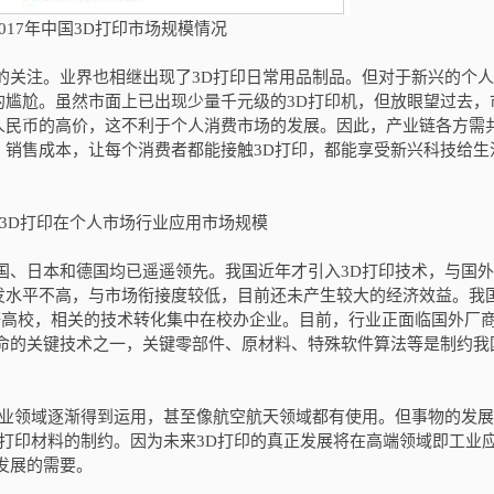
-2017年中国3D打印市场规模情况
关注。业界也相继出现了3D打印日常用品制品。但对于新兴的个人
的尴尬。虽然市面上已出现少量千元级的3D打印机，但放眼望过去，
人民币的高价，这不利于个人消费市场的发展。因此，产业链各方需
、销售成本，让每个消费者都能接触3D打印，都能享受新兴科技给生
17年3D打印在个人市场行业应用市场规模
、日本和德国均已遥遥领先。我国近年才引入3D打印技术，与国外
发水平不高，与市场衔接度较低，目前还未产生较大的经济效益。我
等高校，相关的技术转化集中在校办企业。目前，行业正面临国外厂
革命的关键技术之一，关键零部件、原材料、特殊软件算法等是制约我
业领域逐渐得到运用，甚至像航空航天领域都有使用。但事物的发展
到打印材料的制约。因为未来3D打印的真正发展将在高端领域即工业应
发展的需要。