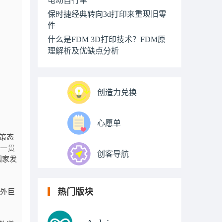
保时捷经典转向3d打印来重现旧零
件
什么是FDM 3D打印技术？FDM原
理解析及优缺点分析
创造力兑换
心愿单
策态
型一贯
创客导航
国家发
热门版块
外巨