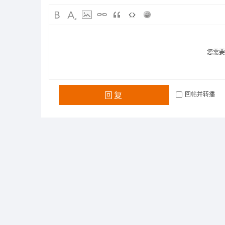
您需
回复
回帖并转播