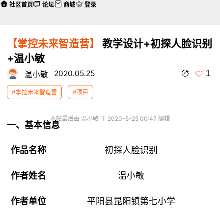
社区首页
论坛
商城
登录
【掌控未来智造营】
教学设计+初探人脸识别
+温小敏
1
2020.05.25
温小敏
#掌控未来智造营
#项目
本帖最后由 温小敏 于 2020-5-25 00:47 编辑
一、基本信息
作品名称
初探人脸识别
作者姓名
温小敏
作者单位
平阳县昆阳镇第七小学