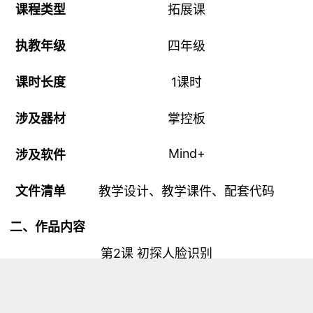
课程
类型
拓展课
执教年级
四年级
课时长度
1课时
涉及器材
掌控板
Mind+
涉及软件
文件清单
教学设计、教学课件、配套代码
二、作品内容
2课 初探人脸识别
第
【教学课时
】
1课时
【硬件搭建】
所需材料掌控板和数据线，用数据线将