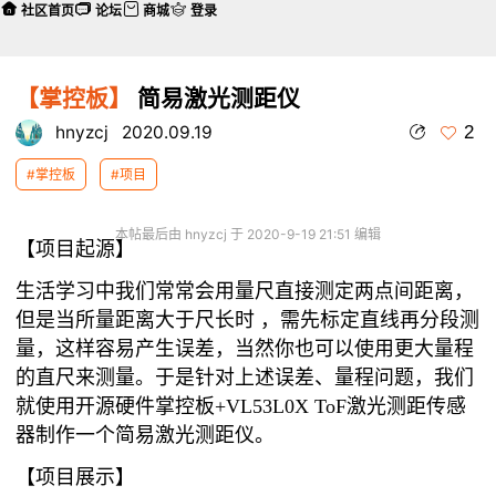
社区首页
论坛
商城
登录
【掌控板】
简易激光测距仪
2
hnyzcj
2020.09.19
#掌控板
#项目
本帖最后由 hnyzcj 于 2020-9-19 21:51 编辑
【项目起源】
生活学习中我们常常会用量尺直接测定两点间距离，
但是当所量距离大于尺长时 ，需先标定直线再分段测
量，这样容易产生误差，当然你也可以使用更大量程
的直尺来测量。于是针对上述误差、量程问题，我们
就使用开源硬件掌控板+VL53L0X ToF激光测距传感
器制作一个简易激光测距仪。
【项目展示】