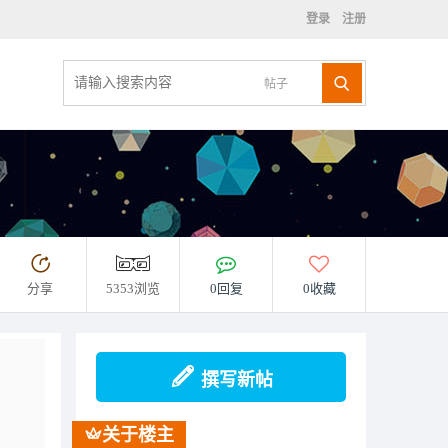
登录
注册
帖子
分享
5353浏览
0回复
0收藏
撰写新帖
关于楼主