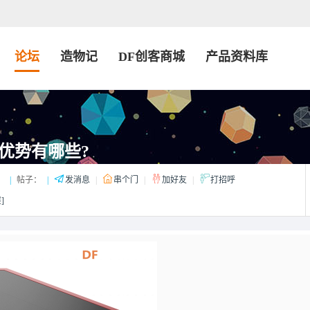
论坛
造物记
DF创客商城
产品资料库
优势有哪些?
：
|
帖子：
|
发消息
|
串个门
|
加好友
|
打招呼
]