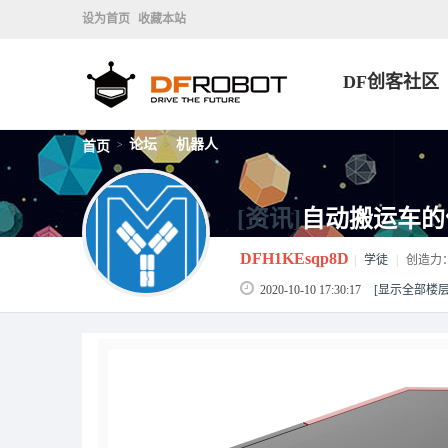
设为首页
收藏本站
DF创客社区
论坛
机器人
首页
>
>
[资讯]
自动搬运车的
DFH1KEsqp8D
|
学徒
|
创造力
2020-10-10 17:30:17
[显示全部楼层