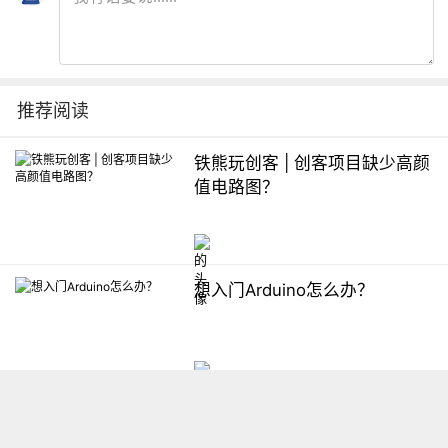
推荐阅读
铁熊玩创客 | 创客项目缺少高颜
值电路图？
想入门Arduino怎么办？
【掌控】mPython编程与教学
软件平台汇总