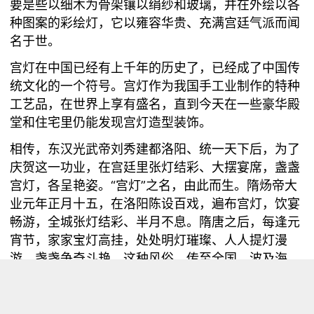
要是些以细木为骨架镶以绢纱和玻璃，并在外绘以各
种图案的彩绘灯，它以雍容华贵、充满宫廷气派而闻
名于世。
宫灯在中国已经有上千年的历史了，已经成了中国传
统文化的一个符号。宫灯作为我国手工业制作的特种
工艺品，在世界上享有盛名，直到今天在一些豪华殿
堂和住宅里仍能发现宫灯造型装饰。
相传，东汉光武帝刘秀建都洛阳、统一天下后，为了
庆贺这一功业，在宫廷里张灯结彩、大摆宴席，盏盏
宫灯，各呈艳姿。“宫灯”之名，由此而生。隋炀帝大
业元年正月十五，在洛阳陈设百戏，遍布宫灯，饮宴
畅游，全城张灯结彩、半月不息。隋唐之后，每逢元
宵节，家家宝灯高挂，处处明灯璀璨、人人提灯漫
游，盏盏争奇斗艳。这种风俗，传至全国，波及海
外。宫灯制作技术也由宫廷传入民间。
明清的宫灯主要以细木为框架，雕刻花纹，或以雕漆