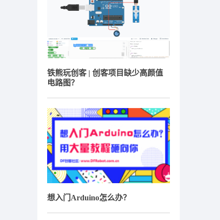
铁熊玩创客 | 创客项目缺少高颜值
电路图？
想入门Arduino怎么办？