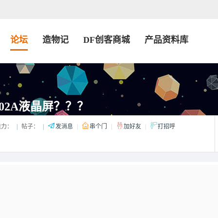
论坛
造物记
DF创客商城
产品资料库
02A液晶屏？？？
造力：
|
帖子：
|
发消息
|
串个门
|
加好友
|
打招呼