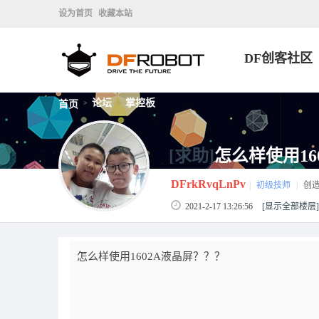
设为首页
收藏本站
DF创客社区
论坛
掌控板
首页
>
>
[求助]
怎么样使用16
DFrkRvqLnPv
|
初级技师
|
创
2021-2-17 13:26:56
[显示全部楼层]
怎么样使用1602A液晶屏？？？