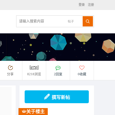
登录
注册
帖子
分享
8218浏览
2回复
0收藏
撰写新帖
关于楼主