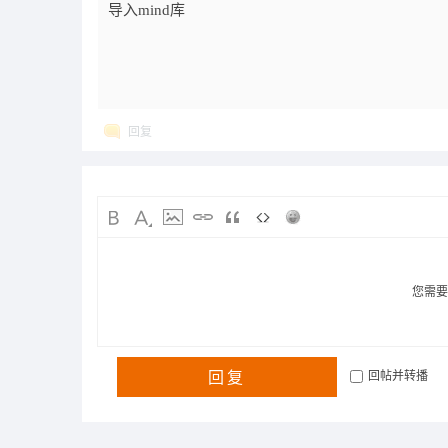
导入mind库
回复
您需
回复
回帖并转播