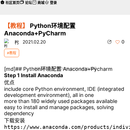
社区首页
论坛
商城
登录
【教程】
Python环境配置
Anaconda+PyCharm
0
2021.02.20
枍
#教程
[md]## Python环境配置 Anaconda+Pycharm
本帖最后由 枍 于 2021-2-20 14:38 编辑
Step 1 Install Anaconda
优点
include core Python environment, IDE (integrated
development environment), all in one
more than 180 widely used packages available
easy to install and manage packages, solving
dependency
下载安装