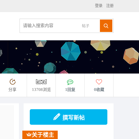
登录
注册
帖子
分享
13708浏览
1回复
0收藏
撰写新帖
关于楼主