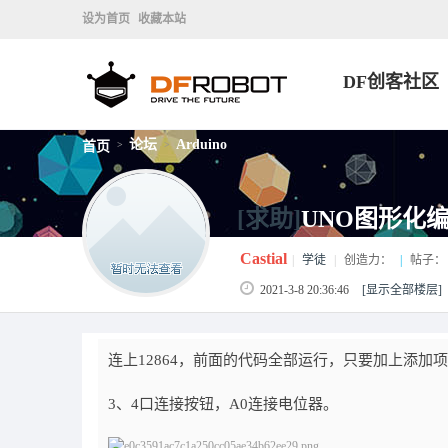
设为首页
收藏本站
DF创客社区
论坛
Arduino
首页
>
>
[求助]
UNO图形化
Castial
|
学徒
|
创造力：
|
帖子：
2021-3-8 20:36:46
[显示全部楼层]
连上12864，前面的代码全部运行，只要加上添
3、4口连接按钮，A0连接电位器。