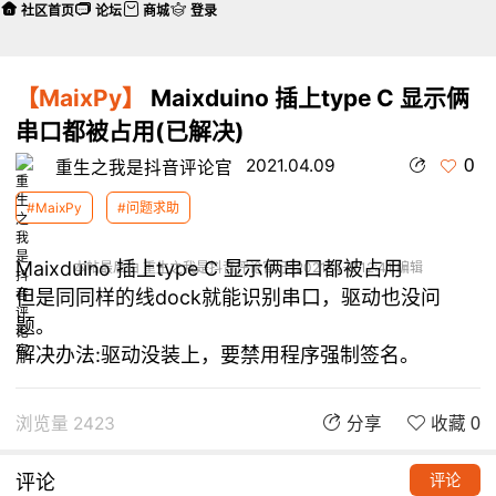
社区首页
论坛
商城
登录
【MaixPy】
Maixduino 插上type C 显示俩
串口都被占用(已解决)
0
2021.04.09
重生之我是抖音评论官
#MaixPy
#问题求助
Maixduino 插上type C 显示俩串口都被占用
本帖最后由 重生之我是抖音评论官 于 2021-4-9 12:41 编辑
但是同同样的线dock就能识别串口，驱动也没问
题。
解决办法:驱动没装上，要禁用程序强制签名。
浏览量 2423
分享
收藏 0
评论
评论