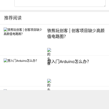
推荐阅读
铁熊玩创客 | 创客项目缺少高颜
值电路图？
想入门Arduino怎么办？
【掌控】mPython编程与教学
软件平台汇总