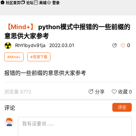
社区首页
论坛
商城
登录
【Mind+】
python模式中报错的一些前缀的
意思供大家参考
0
RhYlbydv91ja
2022.03.01
#Mind+
#资源下载
报错的一些前缀的意思供大家参考
浏览量 9772
分享
收藏 0
评论
评论