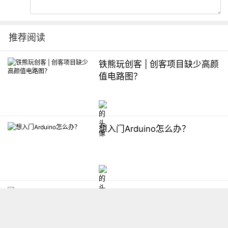
推荐阅读
铁熊玩创客 | 创客项目缺少高颜
值电路图？
想入门Arduino怎么办？
【掌控】mPython编程与教学
软件平台汇总