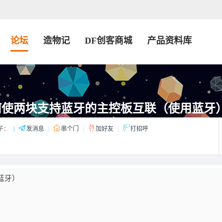
论坛
造物记
DF创客商城
产品资料库
何使两块支持蓝牙的主控板互联（使用蓝牙
子：
|
发消息
|
串个门
|
加好友
|
打招呼
蓝牙）