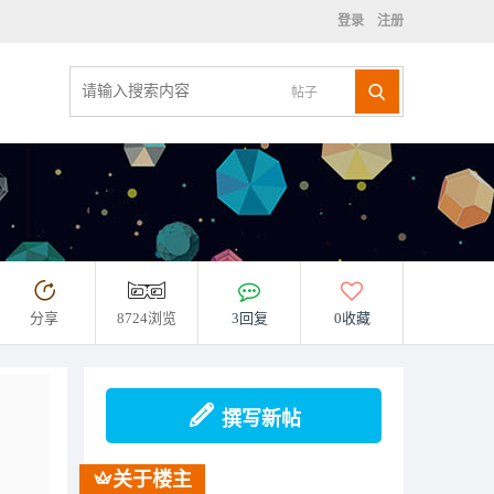
登录
注册
帖子
）
分享
8724浏览
3回复
0收藏
撰写新帖
关于楼主