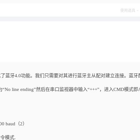
使用道具
集成了蓝牙4.0功能。我们只需要对其进行蓝牙主从配对建立连接。蓝牙
line ending”然后在串口监视器中输入“+++”，进入CMD模式即
00 baud（2）
）
指令模式.