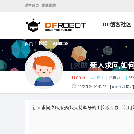
设为首页
收藏本站
DF创客社区
论坛
Arduino
首页
>
>
[求助]
新人求问,如
HZYS
|
见习技师
|
创造力：
|
帖
2022-5-24 10:43:52
[显示全部楼层]
新人求问,如何使两块支持蓝牙的主控板互联（使用