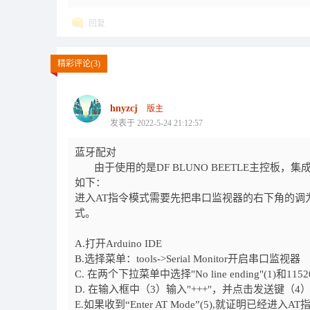
回复
精彩评论(3)
hnyzcj
版主
发表于 2022-5-24 21:12:57
蓝牙配对
由于使用的是DF BLUNO BEETLE主控板，
如下：
进入AT指令模式需要先把串口监视器的右下角的调为“No 
式。
A.打开Arduino IDE
B.选择菜单：tools->Serial Monitor开启串口监视器
C. 在两个下拉菜单中选择"No line ending"(1)和1152
D. 在输入框中（3）输入"+++"，并点击发送键（4
E.如果收到“Enter AT Mode”(5),就证明已经进入AT