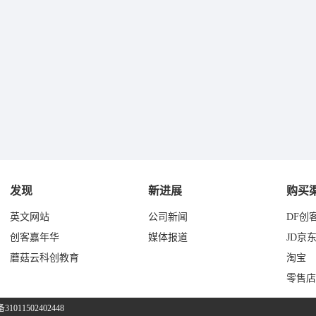
发现
新进展
购买
英文网站
公司新闻
DF创
创客嘉年华
媒体报道
JD京
蘑菇云科创教育
淘宝
零售店
011502402448