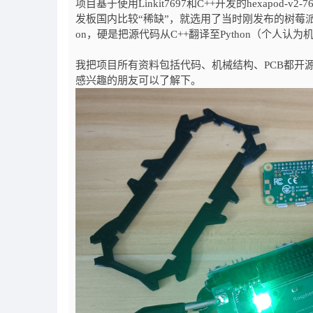
项目基于使用Linkit7697和C++开发的hexapod-v2-7697（h
发板国内比较“稀缺”，就选用了当时刚发布的树莓派Z
on，硬是把源代码从C++翻译至Python（个人认为
我把项目所有资料包括代码、机械结构、PCB都开源放在Github主页
感兴趣的朋友可以了解下。