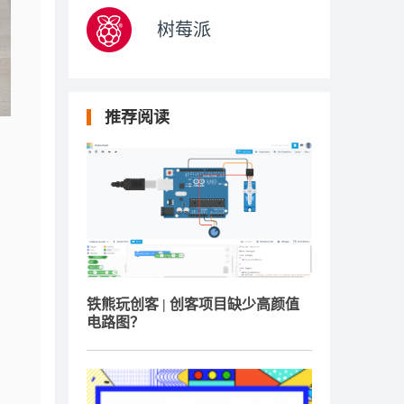
树莓派
推荐阅读
铁熊玩创客 | 创客项目缺少高颜值
电路图？