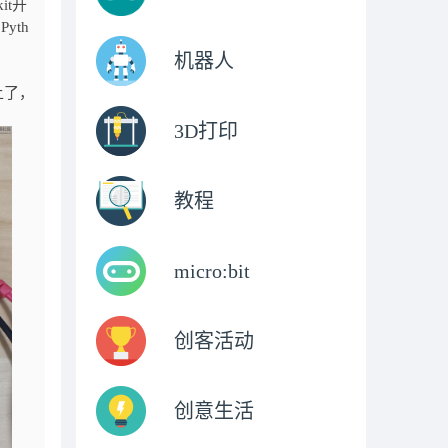
kit开
yth
机器人
）上了，
3D打印
教程
micro:bit
创客活动
创意生活