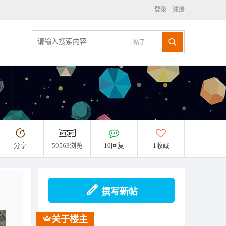
登录
注册
帖子
分享
59563浏览
10回复
1收藏
撰写新帖
关于楼主