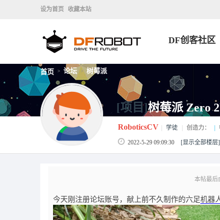
设为首页
收藏本站
DF创客社区
论坛
树莓派
首页
>
>
[项目]
树莓派 Zero
RoboticsCV
|
学徒
|
创造力：
|
2022-5-29 09:09:30
[显示全部楼层]
本帖最后由 R
今天刚注册论坛账号，献上前不久制作的六足
机器