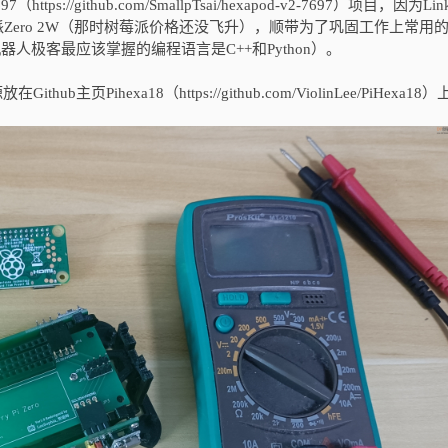
ttps://github.com/SmallpTsai/hexapod-v2-7697）项目，因为Lin
ero 2W（那时树莓派价格还没飞升），顺带为了巩固工作上常用的P
机器人极客最应该掌握的编程语言是C++和Python）。
Pihexa18（https://github.com/ViolinLee/PiHexa18