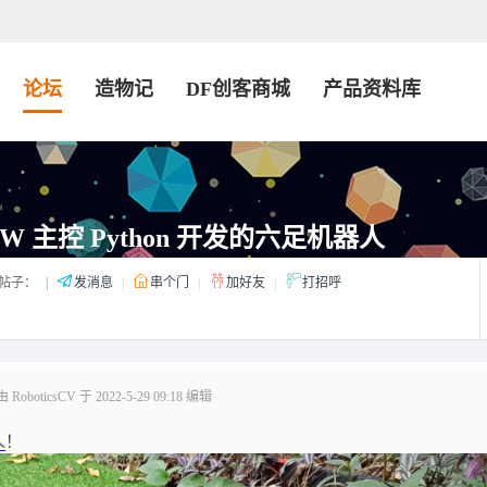
论坛
造物记
DF创客商城
产品资料库
 2W 主控 Python 开发的六足机器人
帖子：
|
发消息
|
串个门
|
加好友
|
打招呼
oboticsCV 于 2022-5-29 09:18 编辑
人
！