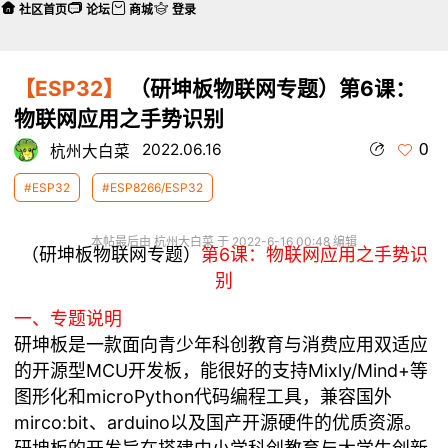
社区首页
论坛
商城
登录
【ESP32】
（研坤板物联网专题）第6课：
物联网应用之手势识别
0
2022.06.16
杭州大白菜
#ESP32
#ESP8266/ESP32
本帖最后由 杭州大白菜 于 2022-6-16 00:48 编辑
（研坤板物联网专题）
第6课：物联网应用之手势识
别
一、专题说明
研坤板是一款面向青少年科创教育与消费应用双适应
的开源型MCU开发板，能很好的支持Mixly/Mind+等
图形化和microPython代码编程工具，兼容国外
mirco:bit、arduino以及国产开源硬件的优质资源。