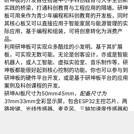
研坤板的开发旨在搭建中小学科创教育与大学生创新
实践的桥梁，打通科创教育与工程应用的隔墙。研坤
板可用来作为青少年编程和科创教育的开发板，同时
其核心板又可以直接应用于智能家居与能源管理的实
际应用，基于编程和组装，可将创意转化为消费产
品。
利用研坤板可实现众多酷炫的小发明。基于其扩展
板，可实现无数可能。无论是创客设计，亦或是智能
机器人，或人工智能、虚拟实验室、音乐制作等，研
坤板都能很好起到核心控制的功能。你也可以参与到
研坤板的硬件平台开发，或是基于研坤板平台的应用
案例及科创课程的开发。
研坤AI板尺寸为50mm
45mm，配备尺寸为
31mm
33mm全彩显示屏，包含ESP32主控芯片、两
路按键、光线传感器、麦克风、三轴加速度传感器和
一个蜂鸣器等。
研坤AI板分为象牙白及太空蓝共两个不同版本。其中
象牙白版除了彩屏之外，其扩展板还额外引出高音质