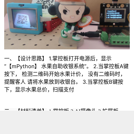
一、【设计思路】
1.掌控板打开电源后，显示
“【mPython】 水果自助收银系统”。
2.当掌控板A键
按下，
检测二维码开始水果计价，
没有二维码时，
提醒客人 请将水果放到收银台。
3.当掌控板B键按
下，显示水果总价，扫描支付
二、【材料清单】
1.
掌控板
2.
AI摄像头
3.
扩展板
三、【连接AI摄像头与扩展板】