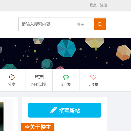
登录
注册
帖子
分享
7447浏览
3回复
0收藏
撰写新帖
关于楼主