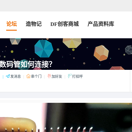
论坛
造物记
DF创客商城
产品资料库
数码管如何连接？
：
|
发消息
|
串个门
|
加好友
|
打招呼