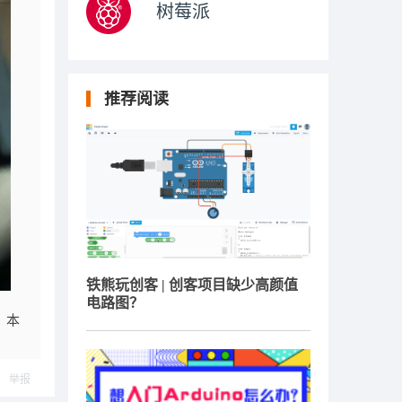
树莓派
推荐阅读
铁熊玩创客 | 创客项目缺少高颜值
电路图？
。本
举报