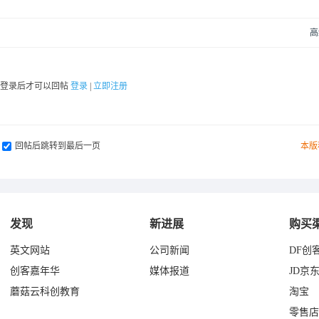
高
要登录后才可以回帖
登录
|
立即注册
回帖后跳转到最后一页
本版
发现
新进展
购买
英文网站
公司新闻
DF创
创客嘉年华
媒体报道
JD京
蘑菇云科创教育
淘宝
零售店