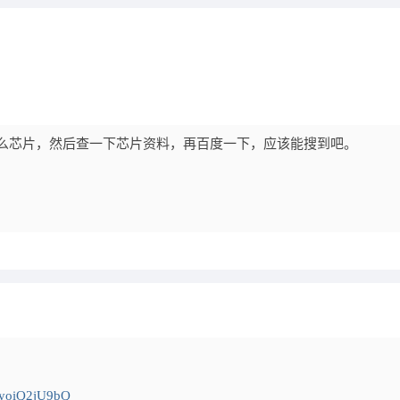
什么芯片，然后查一下芯片资料，再百度一下，应该能搜到吧。
ByoiQ2jU9bQ