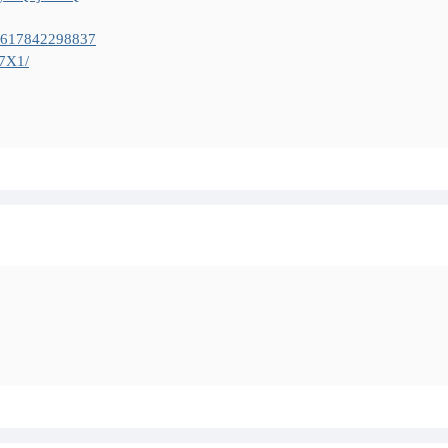
id=617842298837
s7X1/