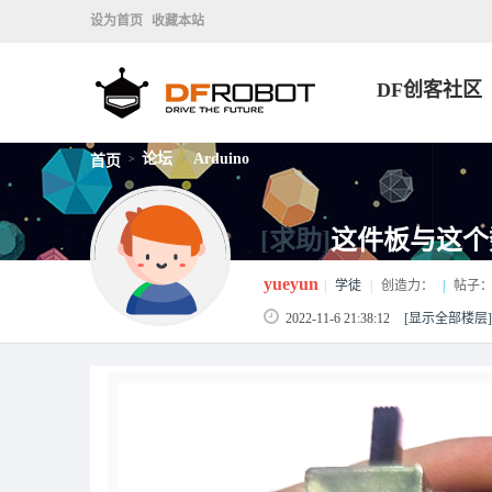
设为首页
收藏本站
DF创客社区
论坛
Arduino
首页
>
>
[求助]
这件板与这个
yueyun
|
学徒
|
创造力：
|
帖子
2022-11-6 21:38:12
[显示全部楼层]