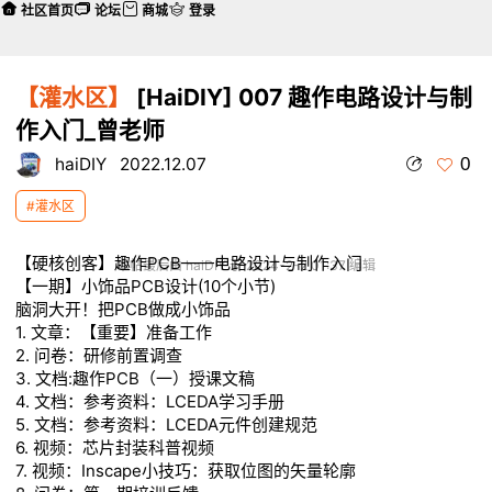
社区首页
论坛
商城
登录
【灌水区】
[HaiDIY] 007 趣作电路设计与制
作入门_曾老师
0
haiDIY
2022.12.07
#灌水区
【硬核创客】趣作PCB——电路设计与制作入门
本帖最后由 haiDIY 于 2024-2-2 01:37 编辑
【一期】小饰品PCB设计(10个小节)
脑洞大开！把PCB做成小饰品
1.
文章：【重要】准备工作
2.
问卷：研修前置调查
3.
文档:趣作PCB（一）授课文稿
4.
文档：参考资料：LCEDA学习手册
5.
文档：参考资料：LCEDA元件创建规范
6.
视频：芯片封装科普视频
7.
视频：Inscape小技巧：获取位图的矢量轮廓