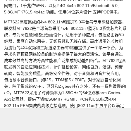
网端口，1千兆位WAN，以及2.4G 4x4n 802.11n/Bluetooth 5.0,
5.8G,MTK7615 4x4ac 功能。使用64位芯片设计.支持POE供电。
MT7622高度集成的4x4 802.11n和蓝牙5.0平台与专用网络加速器，
联发科MT7622是全球首款采用4x4n 802.11n /蓝牙5.0系统芯片的系
统，专为高性能网络设备而设计，适用于多种应用，包括路由器/中
继器，家庭自动化网关，无线音频和无线存储。高度通用的芯片组
为流行的4X4双频和三频道路由器/中继器提供了一个单一平台，为
寻求构建顶级网络设备的制造商提供了最大的灵活性。该平台通过
成本效益高的方法将高性能和广泛集成的功能相结合。MT7622包含
联发科的自适应网络技术，允许轻松设置，网络自愈，漫游，频带
转向，智能服务质量，高级安全性等。对于音频和语音控制应用，
包括基本音频接口，如I2S，TDM和S / PDIF。对于家庭自动化网
关，除了集成的Wi-Fi，蓝牙和Zigbee共存之外，还有一系列缓慢的I
/ O。MT7622采用了时钟频率为1.35GHz的64位双核arm Cortex-
A53处理器，提供了诸如SGMII / RGMII，PCIe和USB以及4X4
802.11n FEM集成的高级连接选项。使用802.11ac扩展平台以满足
额外的市场需求通过MT7615 SoC完成。MT7622引入了一流的功
能，如蓝牙5.0和专用的网络加速器引擎与联发科Wi-Fi扭曲加速器，
存储加速器（SATA 3.0 / eSATA Gen2）和HNAT HQoS计算从cpu卸