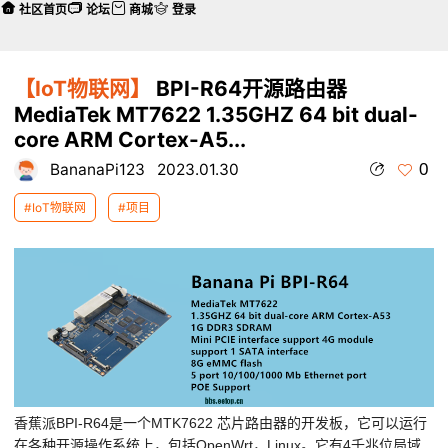
社区首页
论坛
商城
登录
【IoT物联网】
BPI-R64开源路由器
MediaTek MT7622 1.35GHZ 64 bit dual-
core ARM Cortex-A5...
0
BananaPi123
2023.01.30
#IoT物联网
#项目
本帖最后由 BananaPi123 于 2023-1-30 14:33 编辑
香蕉派BPI-R64是一个MTK7622 芯片路由器的开发板，它可以运行
在各种开源操作系统上，包括OpenWrt，Linux。它有4千兆位局域