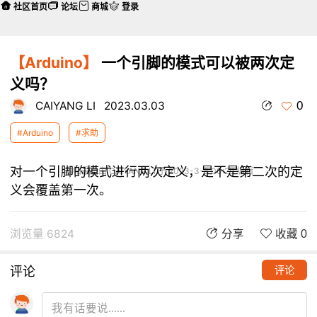
社区首页
论坛
商城
登录
【Arduino】
一个引脚的模式可以被两次定
义吗？
0
CAIYANG LI
2023.03.03
#Arduino
#求助
对一个引脚的模式进行两次定义，是不是第二次的定
本帖最后由 CAIYANG LI 于 2023-3-5 00:29 编辑
义会覆盖第一次。
浏览量 6824
分享
收藏 0
评论
评论