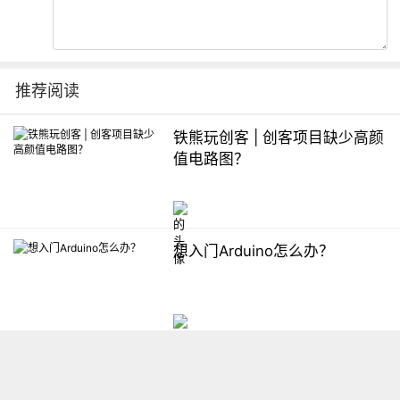
推荐阅读
铁熊玩创客 | 创客项目缺少高颜
值电路图？
想入门Arduino怎么办？
【掌控】mPython编程与教学
软件平台汇总