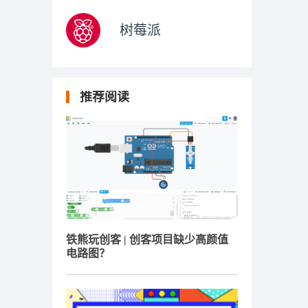
树莓派
推荐阅读
铁熊玩创客 | 创客项目缺少高颜值
电路图？