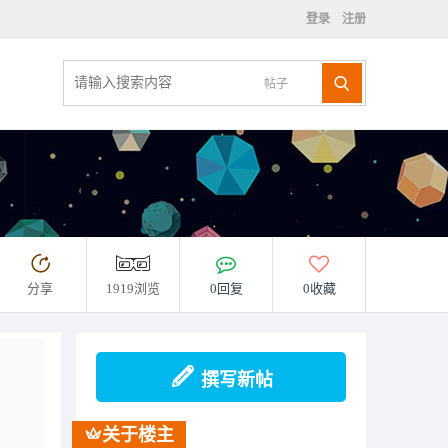
登录
注册
帖子
分享
1919浏览
0回复
0收藏
撰写新帖
关于楼主