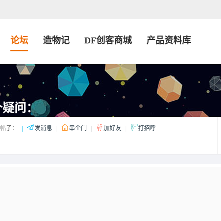
论坛
造物记
DF创客商城
产品资料库
个疑问：
帖子：
|
发消息
|
串个门
|
加好友
|
打招呼