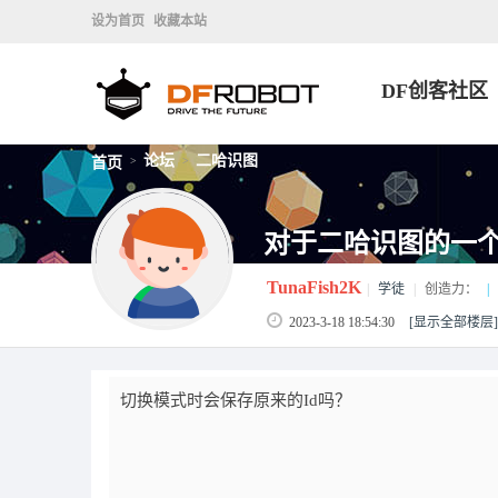
设为首页
收藏本站
DF创客社区
论坛
二哈识图
首页
>
>
对于二哈识图的一
TunaFish2K
|
学徒
|
创造力：
|
2023-3-18 18:54:30
[显示全部楼层]
切换模式时会保存原来的Id吗？