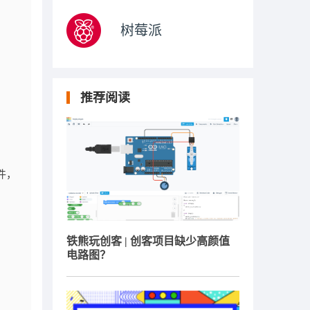
树莓派
推荐阅读
件，
铁熊玩创客 | 创客项目缺少高颜值
电路图？