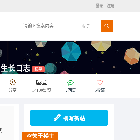
登录
注册
帖子
植物生长日志
精华
分享
14100浏览
2回复
5收藏
撰写新帖
状
关于楼主