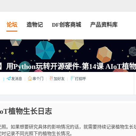
论坛
造物记
DF创客商城
产品资料库
用Python玩转开源硬件-第14课 AIoT
：
|
发消息
|
串个门
|
加好友
|
打招呼
IoT植物生长日志
光照。如果想要研究具体的影响情况的话，就需要持续记录植物生长
定时记录不同光照下的植物生长情况。