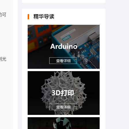
的可
精华导读
制光