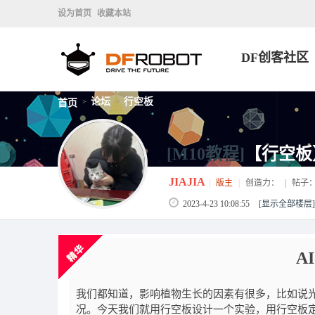
设为首页
收藏本站
DF创客社区
论坛
行空板
首页
>
>
[M10教程]
【行空板】
JIAJIA
|
版主
|
创造力：
|
帖子
2023-4-23 10:08:55
[显示全部楼层]
A
我们都知道，影响植物生长的因素有很多，比如说
况。今天我们就用行空板设计一个实验，用行空板